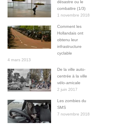
désastre ou le
combattre (1/3)
1 novembre 2018
Comment les
Hollandais ont
obtenu leur
infrastructure
cyclable
4 mars 2013
De la ville auto-
centrée à la ville
vélo-amicale
2 juin 2017
Les zombies du
SMS
7 novembre 2018