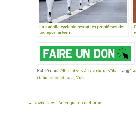
La guérilla cyclable résout les problèmes de
D
transport urbain
v
Publié dans
Alternatives à la voiture
,
Vélo
|
Taggé
a
stationnement
,
usa
,
Vélo
Post navigation
←
Ravitaillons l’Amérique en carburant