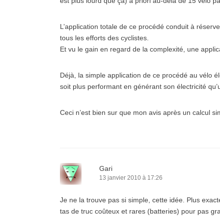
est plus lourd que çà) à priori au-delà de 15 vélo p
L’application totale de ce procédé conduit à réserve
tous les efforts des cyclistes.
Et vu le gain en regard de la complexité, une appli
Déjà, la simple application de ce procédé au vélo éle
soit plus performant en générant son électricité qu’
Ceci n’est bien sur que mon avis après un calcul si
Gari
13 janvier 2010 à 17:26
Je ne la trouve pas si simple, cette idée. Plus exac
tas de truc coûteux et rares (batteries) pour pas gr