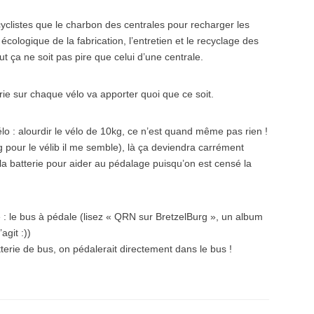
s cyclistes que le charbon des centrales pour recharger les
n écologique de la fabrication, l’entretien et le recyclage des
out ça ne soit pas pire que celui d’une centrale.
erie sur chaque vélo va apporter quoi que ce soit.
vélo : alourdir le vélo de 10kg, ce n’est quand même pas rien !
g pour le vélib il me semble), là ça deviendra carrément
la batterie pour aider au pédalage puisqu’on est censé la
 : le bus à pédale (lisez « QRN sur BretzelBurg », un album
agit :))
terie de bus, on pédalerait directement dans le bus !