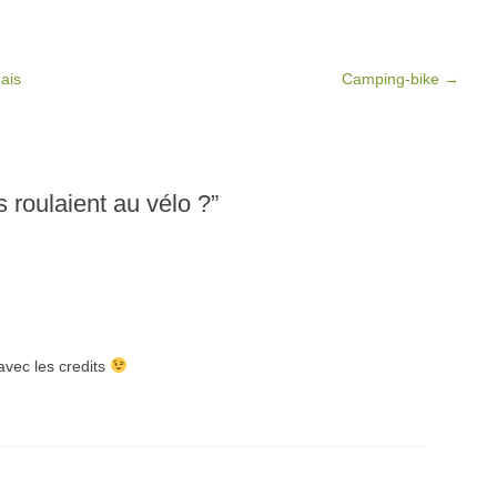
ais
Camping-bike
→
s roulaient au vélo ?
”
avec les credits