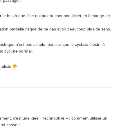
ar passager.
r le bus à une élite qui paiera cher son ticket en échange de
cation partielle risque de ne pas avoir beaucoup plus de sens.
ctrique n’est pas simple, pas sur que le cycliste électrifié
un cycliste normal.
mpliste
tement, c’est une idée « technophile » : comment utiliser un
and chose !