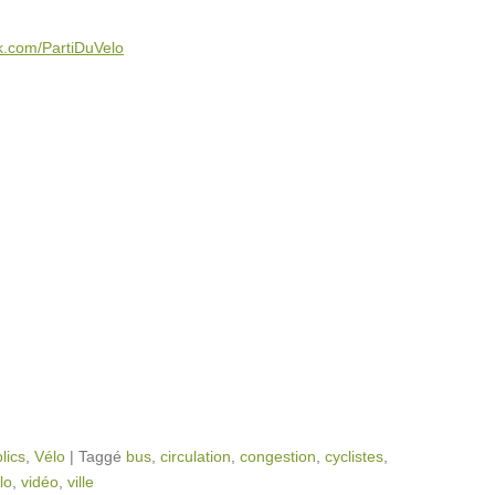
ook.com/PartiDuVelo
lics
,
Vélo
|
Taggé
bus
,
circulation
,
congestion
,
cyclistes
,
lo
,
vidéo
,
ville