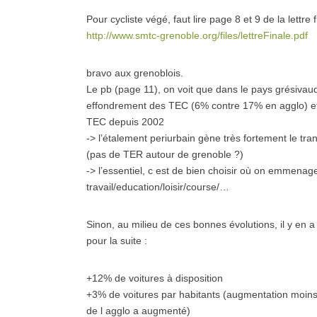
Pour cycliste végé, faut lire page 8 et 9 de la lettre f
http://www.smtc-grenoble.org/files/lettreFinale.pdf
bravo aux grenoblois.
Le pb (page 11), on voit que dans le pays grésivaud
effondrement des TEC (6% contre 17% en agglo) et 
TEC depuis 2002
-> l’étalement periurbain gène très fortement le tra
(pas de TER autour de grenoble ?)
-> l’essentiel, c est de bien choisir où on emmenage
travail/education/loisir/course/…
Sinon, au milieu de ces bonnes évolutions, il y en
pour la suite :
+12% de voitures à disposition
+3% de voitures par habitants (augmentation moins f
de l agglo a augmenté)