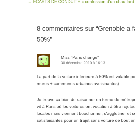
Post navigation
←
ECARTS DE CONDUITE « confession d’un chauffard
8 commentaires sur “
Grenoble a fa
50%
”
Miss "Paris change"
30 décembre 2010 à 16:13
La part de la voiture inférieure à 50% est valable 
muros + communes urbaines avoisinantes).
Je trouve ça bien de raisonner en terme de métropo
vit à Paris où les voitures ont vocation à être rejet
locales mais viennent bouchonner, s’agglutiner et s
satisfaisantes pour un trajet sans voiture de bout en