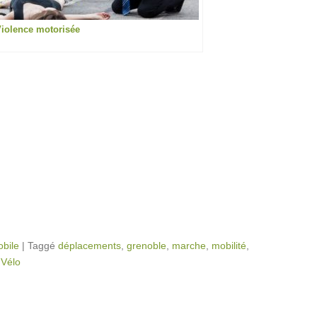
iolence motorisée
obile
|
Taggé
déplacements
,
grenoble
,
marche
,
mobilité
,
,
Vélo