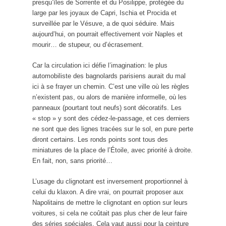
presqu’îles de Sorrente et du Posilippe, protégée du
large par les joyaux de Capri, Ischia et Procida et
surveillée par le Vésuve, a de quoi séduire. Mais
aujourd’hui, on pourrait effectivement voir Naples et
mourir… de stupeur, ou d’écrasement.
Car la circulation ici défie l’imagination: le plus
automobiliste des bagnolards parisiens aurait du mal
ici à se frayer un chemin. C’est une ville où les règles
n’existent pas, ou alors de manière informelle, où les
panneaux (pourtant tout neufs) sont décoratifs. Les
« stop » y sont des cédez-le-passage, et ces derniers
ne sont que des lignes tracées sur le sol, en pure perte
diront certains. Les ronds points sont tous des
miniatures de la place de l’Étoile, avec priorité à droite.
En fait, non, sans priorité…
L’usage du clignotant est inversement proportionnel à
celui du klaxon. A dire vrai, on pourrait proposer aux
Napolitains de mettre le clignotant en option sur leurs
voitures, si cela ne coûtait pas plus cher de leur faire
des séries spéciales. Cela vaut aussi pour la ceinture