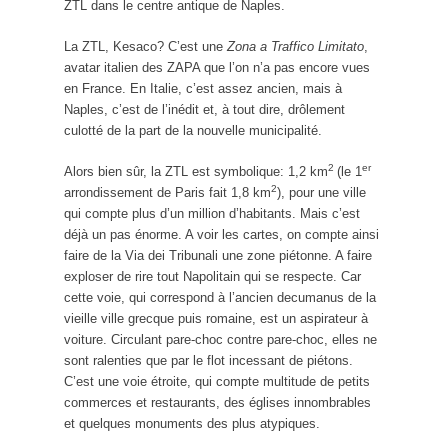
ZTL dans le centre antique de Naples.
La ZTL, Kesaco? C’est une
Zona a Traffico Limitato
,
avatar italien des ZAPA que l’on n’a pas encore vues
en France. En Italie, c’est assez ancien, mais à
Naples, c’est de l’inédit et, à tout dire, drôlement
culotté de la part de la nouvelle municipalité.
2
er
Alors bien sûr, la ZTL est symbolique: 1,2 km
(le 1
2
arrondissement de Paris fait 1,8 km
), pour une ville
qui compte plus d’un million d’habitants. Mais c’est
déjà un pas énorme. A voir les cartes, on compte ainsi
faire de la Via dei Tribunali une zone piétonne. A faire
exploser de rire tout Napolitain qui se respecte. Car
cette voie, qui correspond à l’ancien decumanus de la
vieille ville grecque puis romaine, est un aspirateur à
voiture. Circulant pare-choc contre pare-choc, elles ne
sont ralenties que par le flot incessant de piétons.
C’est une voie étroite, qui compte multitude de petits
commerces et restaurants, des églises innombrables
et quelques monuments des plus atypiques.