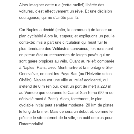
Alors imaginer cette rue (cette ruelle!) libérée des
voitures, c’est effectivement un rêve. Et une décision
courageuse, qui ne s’arrête pas là.
Car Naples a décidé (enfin, la commune) de lancer un
plan cyclable! Alors là, stupeur, et expliquons un peu le
contexte: mis à part une circulation qui ferait fuir le
plus téméraire des Vélibistes convaincu, les rues sont
en piteux état ou recouvertes de larges pavés qui ne
sont guère propices au vélo. Quant au relief: comparée
à Naples, Paris, avec Montmartre et la montagne Ste-
Geneviève, ce sont les Pays-Bas (ou l’Helvétie selon
Obélix). Naples est une ville au relief accidenté, qui
s’étend de 0 m (eh oui, c’est un port de mer) à 220 m
au Vomero que couronne le Castel San Elmo (90 m de
dénivelé maxi à Paris). Alors, forcément, le plan
cyclable initial peut sembler modeste: 20 km de pistes
le long de la mer. Mais ce sera un début et, comme le
précise le site internet de la ville, un outil de plus pour
l’intermodalité.