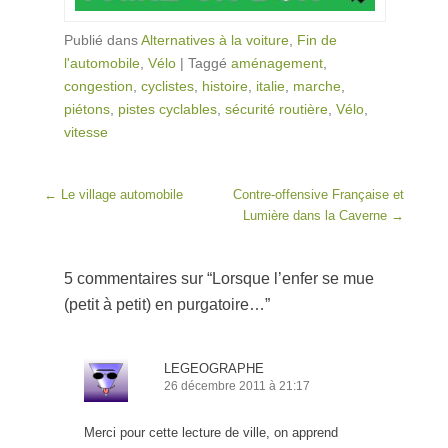
Publié dans
Alternatives à la voiture
,
Fin de
l'automobile
,
Vélo
|
Taggé
aménagement
,
congestion
,
cyclistes
,
histoire
,
italie
,
marche
,
piétons
,
pistes cyclables
,
sécurité routière
,
Vélo
,
vitesse
Post navigation
←
Le village automobile
Contre-offensive Française et
Lumière dans la Caverne
→
5 commentaires sur “
Lorsque l’enfer se mue
(petit à petit) en purgatoire…
”
LEGEOGRAPHE
26 décembre 2011 à 21:17
Merci pour cette lecture de ville, on apprend