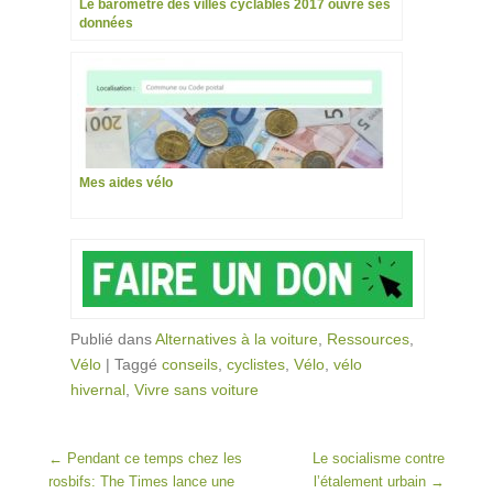
Le baromètre des villes cyclables 2017 ouvre ses
données
Mes aides vélo
Publié dans
Alternatives à la voiture
,
Ressources
,
Vélo
|
Taggé
conseils
,
cyclistes
,
Vélo
,
vélo
hivernal
,
Vivre sans voiture
Post navigation
←
Pendant ce temps chez les
Le socialisme contre
rosbifs: The Times lance une
l’étalement urbain
→