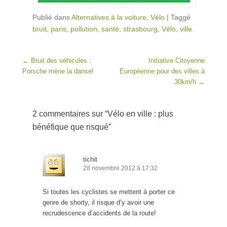
Publié dans
Alternatives à la voiture
,
Vélo
|
Taggé
bruit
,
paris
,
pollution
,
santé
,
strasbourg
,
Vélo
,
ville
Post navigation
←
Bruit des véhicules :
Initiative Citoyenne
Porsche mène la danse!
Européenne pour des villes à
30km/h
→
2 commentaires sur “
Vélo en ville : plus
bénéfique que risqué
”
tichit
28 novembre 2012 à 17:32
Si toutes les cyclistes se mettent à porter ce
genre de shorty, il risque d’y avoir une
recrudescence d’accidents de la route!