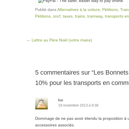
Publié dans
Alternatives à la voiture
,
Pétitions
,
Tran
Pétitions
,
sncf
,
taxes
,
trains
,
tramway
,
transports 
Post navigation
←
Lettre au Père Noël (votre maire)
5 commentaires sur “
Les Bonnets 
10% pour les transports en com
kw
19 novembre 2013 à 9:38
Dommage de ne pas avoir étendu la proposition à un
accessoires associés.