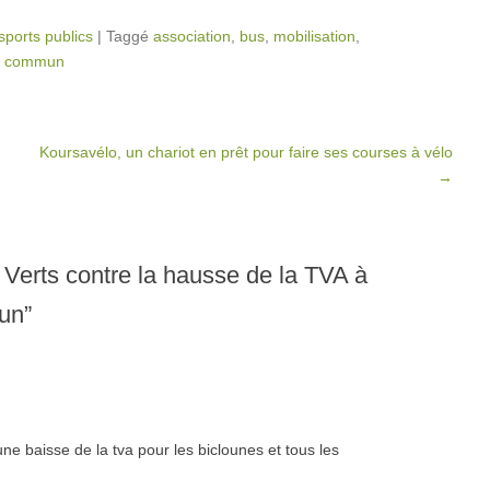
sports publics
|
Taggé
association
,
bus
,
mobilisation
,
en commun
Koursavélo, un chariot en prêt pour faire ses courses à vélo
→
Verts contre la hausse de la TVA à
mun
”
e baisse de la tva pour les biclounes et tous les