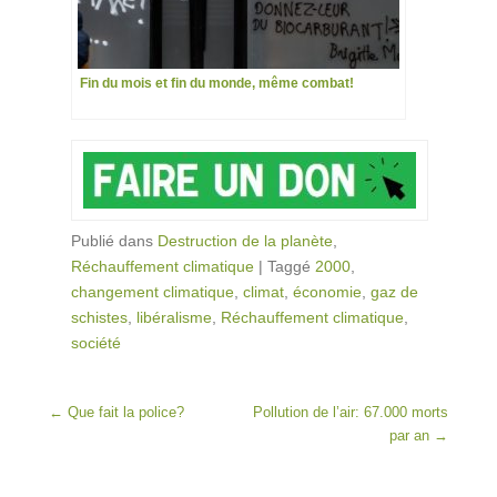
Fin du mois et fin du monde, même combat!
Publié dans
Destruction de la planète
,
Réchauffement climatique
|
Taggé
2000
,
changement climatique
,
climat
,
économie
,
gaz de
schistes
,
libéralisme
,
Réchauffement climatique
,
société
Post navigation
←
Que fait la police?
Pollution de l’air: 67.000 morts
par an
→