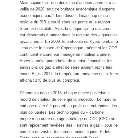
Mais aujourd’hui, une douzaine d’années après et à la
veille de 2020, tout ce bruitage académique d’experts
économiques paraît bien désuet. Beaucoup d’eau
toxique du PIB a coulé sous les ponts et le rapport
Stern est obsolète. Avec la critique qu’il a suscitée, il
est désormais à ranger dans le registre des « querelles
byzantines ». En 2009, le protocole de Kyoto tombait à
l’eau avec le fiasco de Copenhague, même si les COP
continuent encore leur manège en moulins à prière.
Après la brève parenthèse de la crise financière, les
émissions de gaz à effet de serre avaient repris leur
envol. Et, en 2017, la température moyenne de la Terre
affichait 1°C de plus au compteur.
Désormais depuis 2015, chaque année pulvérise le
record de chaleur de celle qui la précède… Le marché
carbone a vite été perverti au profit des entreprises les
plus polluantes. Les technologies du « carbone
propre » ou autre captage-stockage du CO2 (CSC) se
sont rapidement révélées des « usines à gaz » pour ne
pas dire de vastes fumisteries scientifiques. Et les