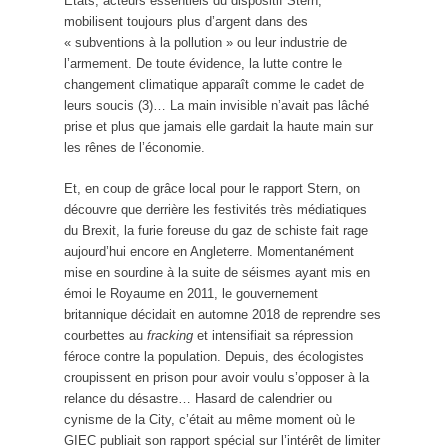
Etats, acteurs essentiels du dispositif Stern,
mobilisent toujours plus d’argent dans des
« subventions à la pollution » ou leur industrie de
l’armement. De toute évidence, la lutte contre le
changement climatique apparaît comme le cadet de
leurs soucis (3)… La main invisible n’avait pas lâché
prise et plus que jamais elle gardait la haute main sur
les rênes de l’économie.
Et, en coup de grâce local pour le rapport Stern, on
découvre que derrière les festivités très médiatiques
du Brexit, la furie foreuse du gaz de schiste fait rage
aujourd’hui encore en Angleterre. Momentanément
mise en sourdine à la suite de séismes ayant mis en
émoi le Royaume en 2011, le gouvernement
britannique décidait en automne 2018 de reprendre ses
courbettes au
fracking
et intensifiait sa répression
féroce contre la population. Depuis, des écologistes
croupissent en prison pour avoir voulu s’opposer à la
relance du désastre… Hasard de calendrier ou
cynisme de la City, c’était au même moment où le
GIEC publiait son rapport spécial sur l’intérêt de limiter