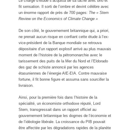
Le chargé d’étude s’acquitta de sa tâche avec brio et
fit sensation. Il sorti de l’ombre et devint célèbre avec
un énorme rapport de près de 700 pages:
The « Stern
Review on the Economics of Climate Change »
De son côté, le gouvernement britannique qui, a priori,
ne prenait aucun risque en confiant cette étude à l’ex-
vice-président de la Banque mondiale se retrouva
dépositaire d’un rapport explosif arrivé au plus mauvais
moment de l’histoire de la pétromonarchie avec le
tarissement des puits de la Mer du Nord et l’Eldorado
des gaz de schiste annoncé par les agences
étasuniennes de l’énergie AIE-EIA. Contre mauvaise
fortune, il fit bonne figure et assuma sans sourciller la
livraison.
Ainsi, pour la première fois dans l’histoire de la
spécialité, un économiste orthodoxe réputé, Lord
Stern, transgressait dans un rapport officiel au
gouvernement britannique les dogmes de l’économie et
de l’idéologie libérale. La croissance du PIB pouvait
être affectée par les dégradations rapides de la planète