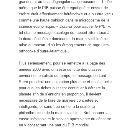
grandes et au final dégringoler dangereusement. L’idée
même que le PIB puisse être égratigné et cesser de
croître était effectivement hétérodoxe et a pu être vécu
comme une haute trahison dans le microcosme de la
science économique. «
Donnez pour sauver le PIB!
»,
tel était le message sacrilège du rapport Stern face à
la doxa néolibérale dominante; la main invisible était
mise au rancart, d’où les étranglements de rage ultra-
orthodoxe d’outre-Atlantique…
Plus sérieusement, pour se remettre à la page des
années 2000 avec un zeste de lutte des classes
environnementaliste du temps, le message de Lord
Stern prendrait une coloration plus crue et conflictuelle:
pour que les riches puissent continuer à détruire la
planète afin de s’enrichir en proportion, il devient
nécessaire de le faire de manière concertée et
intelligente, et sans trop se fier à la dextérité
philanthropique de la main invisible… Bref assurer la
casse inévitable et le service après-vente du désastre
en y consacrant une part du PIB mondial.