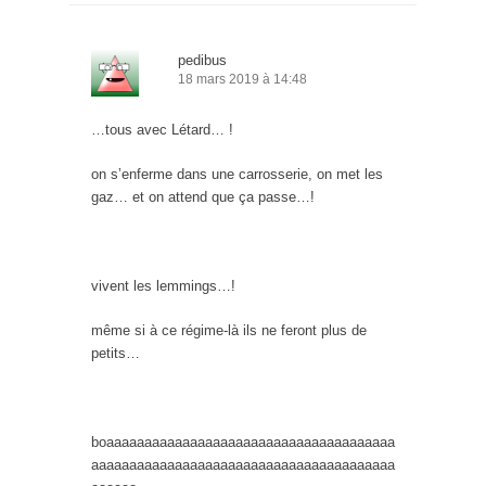
pedibus
18 mars 2019 à 14:48
…tous avec Létard… !
on s’enferme dans une carrosserie, on met les
gaz… et on attend que ça passe…!
vivent les lemmings…!
même si à ce régime-là ils ne feront plus de
petits…
boaaaaaaaaaaaaaaaaaaaaaaaaaaaaaaaaaaaaaa
aaaaaaaaaaaaaaaaaaaaaaaaaaaaaaaaaaaaaaaa