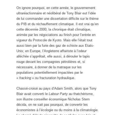
On ignore pourquoi, en cette année, le gouvernement
ultraréactionnaire et néolibéral de Tony Blair eut l’idée
de lui commander une dissertation difficile sur le thème
du PIB et du réchauffement climatique. Il est vrai qu’en
cette décennie 2000, la chronique était climatique,
animée par les négociations au finish pour l’entrée en
vigueur du Protocole de Kyoto. Mais elle l’était tout
aussi bien par la furie des gaz de schiste aux Etats-
Unis; en Europe, l’Angleterre affairiste à l’odeur
alléchée s’apprêtait, elle aussi, à dérouler le tapis
rouge devant les compagnies pétrolières et, si
nécessaire, à donner de la matraque sur les
populations potentiellement impactées par le
«
fracking
» ou fracturation hydraulique.
Chassé-croisé au pays d’Adam Smith, alors que Tony
Blair avait converti le
Labour Party
au thatchérisme,
son illustre conseiller économique Nicholas Stern
décida, on ne sait pas pourquoi, de convertir les
économistes à l’écologie ou du moins à la climatologie.