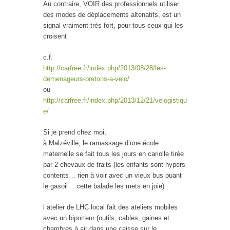
Au contraire, VOIR des professionnels utiliser
des modes de déplacements altenatifs, est un
signal vraiment très fort, pour tous ceux qui les
croisent
c.f.
http://carfree.fr/index.php/2013/08/28/les-
demenageurs-bretons-a-velo/
ou
http://carfree.fr/index.php/2013/12/21/velogistiqu
e/
Si je prend chez moi,
à Malzéville, le ramassage d’une école
maternelle se fait tous les jours en cariolle tirée
par 2 chevaux de traits (les enfants sont hypers
contents… rien à voir avec un vieux bus puant
le gasoil… cette balade les mets en joie)
l atelier de LHC local fait des ateliers mobiles
avec un biporteur (outils, cables, gaines et
chambres à air dans une caisse sur le