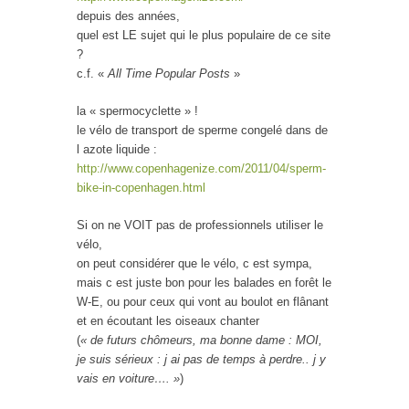
depuis des années,
quel est LE sujet qui le plus populaire de ce site
?
c.f. «
All Time Popular Posts
»
la « spermocyclette » !
le vélo de transport de sperme congelé dans de
l azote liquide :
http://www.copenhagenize.com/2011/04/sperm-
bike-in-copenhagen.html
Si on ne VOIT pas de professionnels utiliser le
vélo,
on peut considérer que le vélo, c est sympa,
mais c est juste bon pour les balades en forêt le
W-E, ou pour ceux qui vont au boulot en flânant
et en écoutant les oiseaux chanter
(
« de futurs chômeurs, ma bonne dame : MOI,
je suis sérieux : j ai pas de temps à perdre.. j y
vais en voiture…. »
)