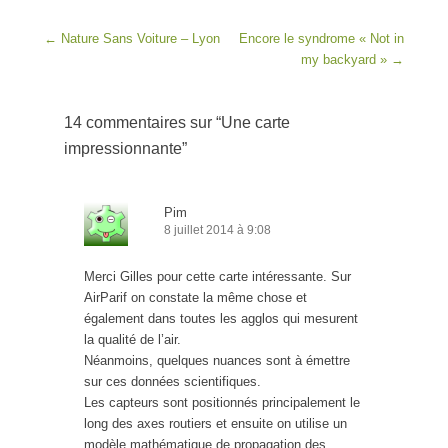
Post navigation
←
Nature Sans Voiture – Lyon
Encore le syndrome « Not in
my backyard »
→
14 commentaires sur “
Une carte
impressionnante
”
Pim
8 juillet 2014 à 9:08
Merci Gilles pour cette carte intéressante. Sur
AirParif on constate la même chose et
également dans toutes les agglos qui mesurent
la qualité de l’air.
Néanmoins, quelques nuances sont à émettre
sur ces données scientifiques.
Les capteurs sont positionnés principalement le
long des axes routiers et ensuite on utilise un
modèle mathématique de propagation des