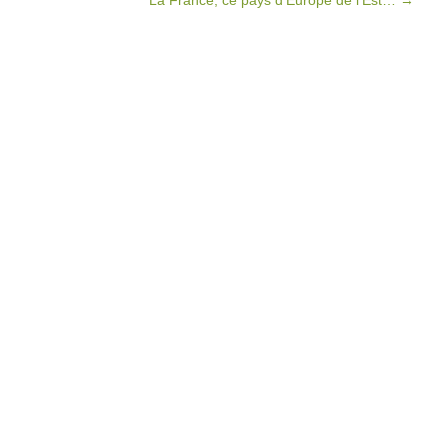
La France, ce pays d’Europe de l’Est…
→