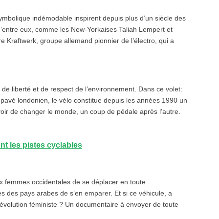
ymbolique indémodable inspirent depuis plus d’un siècle des
 d’entre eux, comme les New-Yorkaises Taliah Lempert et
e Kraftwerk, groupe allemand pionnier de l’électro, qui a
 de liberté et de respect de l’environnement. Dans ce volet:
e pavé londonien, le vélo constitue depuis les années 1990 un
uvoir de changer le monde, un coup de pédale après l’autre.
t les pistes cyclables
ux femmes occidentales de se déplacer en toute
s des pays arabes de s’en emparer. Et si ce véhicule, a
la révolution féministe ? Un documentaire à envoyer de toute