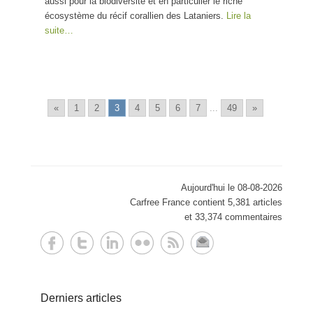
aussi pour la biodiversité et en particulier le riche
écosystème du récif corallien des Lataniers.
Lire la
suite…
«
1
2
3
4
5
6
7
...
49
»
Aujourd'hui le 08-08-2026
Carfree France contient 5,381 articles
et 33,374 commentaires
Derniers articles