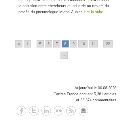
la collusion entre chercheurs et industrie au travers du
procès du pneumologue Michel Aubier.
Lire la suite…
«
1
...
5
6
7
8
9
10
11
...
22
»
Aujourd'hui le 06-08-2026
Carfree France contient 5,381 articles
et 33,374 commentaires