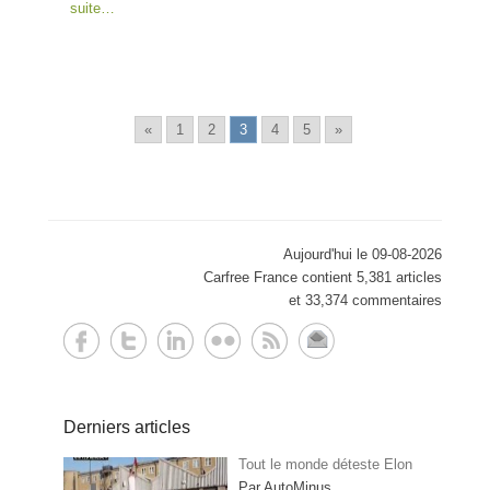
suite…
«
1
2
3
4
5
»
Aujourd'hui le 09-08-2026
Carfree France contient 5,381 articles
et 33,374 commentaires
Derniers articles
Tout le monde déteste Elon
Par AutoMinus