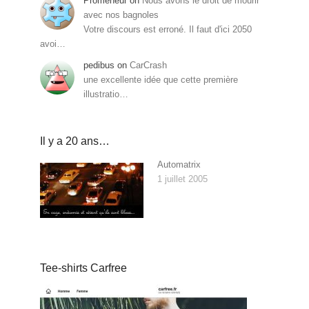
Promeneur
on
Nous avons le droit de mourir
avec nos bagnoles
Votre discours est erroné. Il faut d'ici 2050
avoi…
pedibus
on
CarCrash
une excellente idée que cette première
illustratio…
Il y a 20 ans…
Automatrix
1 juillet 2005
Tee-shirts Carfree