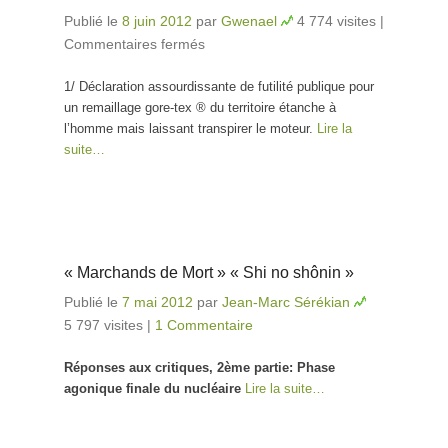
Publié le
8 juin 2012
par
Gwenael
4 774 visites
|
Commentaires fermés
sur Les poèmes pro du
carrefour blême/1
1/ Déclaration assourdissante de futilité publique pour
un remaillage gore-tex ® du territoire étanche à
l’homme mais laissant transpirer le moteur.
Lire la
suite…
« Marchands de Mort » « Shi no shônin »
Publié le
7 mai 2012
par
Jean-Marc Sérékian
5 797 visites
|
1 Commentaire
Réponses aux critiques, 2ème partie: Phase
agonique finale du nucléaire
Lire la suite…