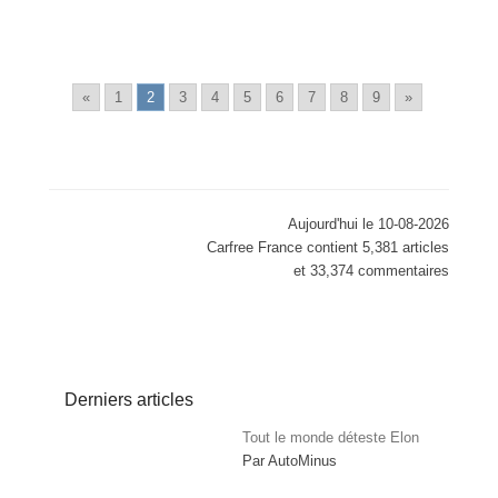
«
1
2
3
4
5
6
7
8
9
»
Aujourd'hui le 10-08-2026
Carfree France contient 5,381 articles
et 33,374 commentaires
Derniers articles
Tout le monde déteste Elon
Par AutoMinus