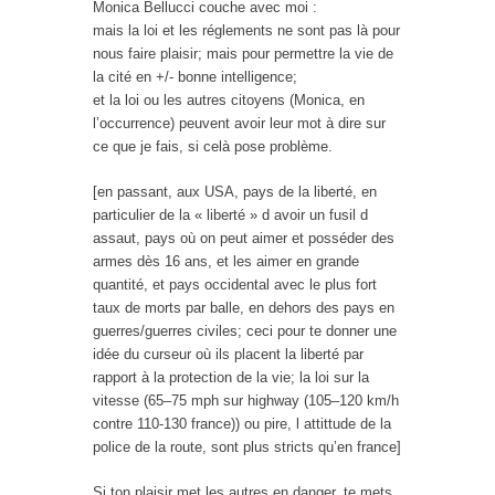
Monica Bellucci couche avec moi :
mais la loi et les réglements ne sont pas là pour
nous faire plaisir; mais pour permettre la vie de
la cité en +/- bonne intelligence;
et la loi ou les autres citoyens (Monica, en
l’occurrence) peuvent avoir leur mot à dire sur
ce que je fais, si celà pose problème.
[en passant, aux USA, pays de la liberté, en
particulier de la « liberté » d avoir un fusil d
assaut, pays où on peut aimer et posséder des
armes dès 16 ans, et les aimer en grande
quantité, et pays occidental avec le plus fort
taux de morts par balle, en dehors des pays en
guerres/guerres civiles; ceci pour te donner une
idée du curseur où ils placent la liberté par
rapport à la protection de la vie; la loi sur la
vitesse (65–75 mph sur highway (105–120 km/h
contre 110-130 france)) ou pire, l attittude de la
police de la route, sont plus stricts qu’en france]
Si ton plaisir met les autres en danger, te mets