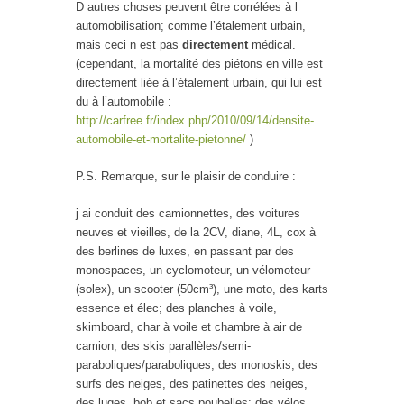
D autres choses peuvent être corrélées à l
automobilisation; comme l’étalement urbain,
mais ceci n est pas
directement
médical.
(cependant, la mortalité des piétons en ville est
directement liée à l’étalement urbain, qui lui est
du à l’automobile :
http://carfree.fr/index.php/2010/09/14/densite-
automobile-et-mortalite-pietonne/
)
P.S. Remarque, sur le plaisir de conduire :
j ai conduit des camionnettes, des voitures
neuves et vieilles, de la 2CV, diane, 4L, cox à
des berlines de luxes, en passant par des
monospaces, un cyclomoteur, un vélomoteur
(solex), un scooter (50cm³), une moto, des karts
essence et élec; des planches à voile,
skimboard, char à voile et chambre à air de
camion; des skis parallèles/semi-
paraboliques/paraboliques, des monoskis, des
surfs des neiges, des patinettes des neiges,
des luges, bob et sacs poubelles; des vélos