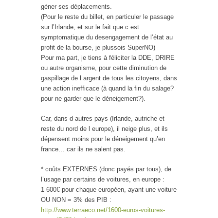
géner ses déplacements.
(Pour le reste du billet, en particuler le passage
sur l’Irlande, et sur le fait que c est
symptomatique du desengagement de l’état au
profit de la bourse, je plussois SuperNO)
Pour ma part, je tiens à féliciter la DDE, DRIRE
ou autre organisme, pour cette diminution de
gaspillage de l argent de tous les citoyens, dans
une action inefficace (à quand la fin du salage?
pour ne garder que le déneigement?).
Car, dans d autres pays (Irlande, autriche et
reste du nord de l europe), il neige plus, et ils
dépensent moins pour le déneigement qu’en
france… car ils ne salent pas.
* coûts EXTERNES (donc payés par tous), de
l’usage par certains de voitures, en europe :
1 600€ pour chaque européen, ayant une voiture
OU NON = 3% des PIB :
http://www.terraeco.net/1600-euros-voitures-