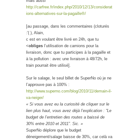
mais aussi
http://carfree.fr/index.php/2010/12/13/considerat
ions-alternatives-sur-la-pagaille®/
[au passage, dans les commentaires (cloturés
:'( ), Alain,
c est en voulant être livré en 24h, que tu
<
obliges
l’utilisation de camions pour la
livraison, donc que tu participes à la pagaille et
à la pollution : avec une livraison à 48/72h, le
train pourrait être utilisé].
Sur le salage, le seul billet de SuperNo où je ne
l’approuve pas à 100% :
http://www.superno.com/blog/2010/11/demain-il-
va-neiger/
« Si vous avez eu la curiosité de cliquer sur le
lien plus haut, vous avez déjà l’explication : “Le
budget de l’entretien des routes a baissé de
30% entre 2010 et 2011”. Sic. »
SuperNo déplore que le budget
déneigement/salage baisse de 30%, car celà va