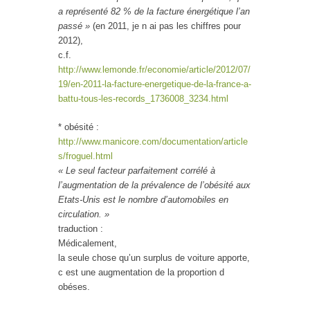
a représenté 82 % de la facture énergétique l’an
passé »
(en 2011, je n ai pas les chiffres pour
2012),
c.f.
http://www.lemonde.fr/economie/article/2012/07/
19/en-2011-la-facture-energetique-de-la-france-a-
battu-tous-les-records_1736008_3234.html
* obésité :
http://www.manicore.com/documentation/article
s/froguel.html
« Le seul facteur parfaitement corrélé à
l’augmentation de la prévalence de l’obésité aux
Etats-Unis est le nombre d’automobiles en
circulation. »
traduction :
Médicalement,
la seule chose qu’un surplus de voiture apporte,
c est une augmentation de la proportion d
obéses.