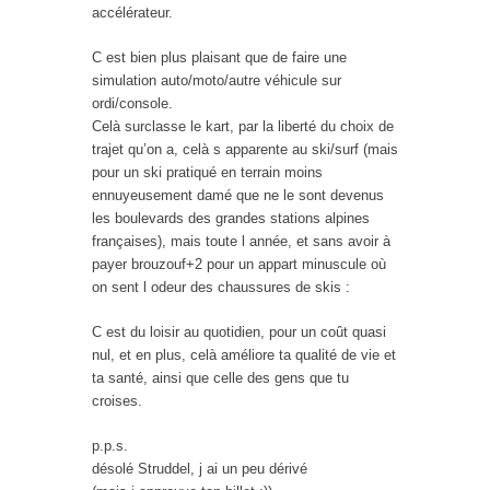
accélérateur.
C est bien plus plaisant que de faire une
simulation auto/moto/autre véhicule sur
ordi/console.
Celà surclasse le kart, par la liberté du choix de
trajet qu’on a, celà s apparente au ski/surf (mais
pour un ski pratiqué en terrain moins
ennuyeusement damé que ne le sont devenus
les boulevards des grandes stations alpines
françaises), mais toute l année, et sans avoir à
payer brouzouf+2 pour un appart minuscule où
on sent l odeur des chaussures de skis :
C est du loisir au quotidien, pour un coût quasi
nul, et en plus, celà améliore ta qualité de vie et
ta santé, ainsi que celle des gens que tu
croises.
p.p.s.
désolé Struddel, j ai un peu dérivé