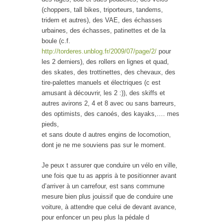
(choppers, tall bikes, triporteurs, tandems,
tridem et autres), des VAE, des échasses
urbaines, des échasses, patinettes et de la
boule (c.f.
http://torderes.unblog.fr/2009/07/page/2/
pour
les 2 derniers), des rollers en lignes et quad,
des skates, des trottinettes, des chevaux, des
tire-palettes manuels et électriques (c est
amusant à découvrir, les 2 :)), des skiffs et
autres avirons 2, 4 et 8 avec ou sans barreurs,
des optimists, des canoés, des kayaks,…. mes
pieds,
et sans doute d autres engins de locomotion,
dont je ne me souviens pas sur le moment.
Je peux t assurer que conduire un vélo en ville,
une fois que tu as appris à te positionner avant
d’arriver à un carrefour, est sans commune
mesure bien plus jouissif que de conduire une
voiture, à attendre que celui de devant avance,
pour enfoncer un peu plus la pédale d