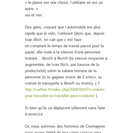
« le plaisir est une chose, l’utilitaire en est un
autre. »
oui et non :
Des gens, croyant que l automobile est plus
rapide que le vélo, l’utilisent (alors que, depuis
Ivan Illich, on sait que c est faux :
en comptant le temps de travail passé pour la
payer, elle roule à la vitesse d’une personne
trottant… 6km/h à 9km/h (la vitesse moyenne a
augmentée, de Ivan Illich, par hausse de la
productivité) selon le salaire horraire de la
personne (si tu gagnes moins de 2 smics, ta
voiture te transporte à 6km/h ou moins), c.f.
http://carfree.fr/index.php/2008/09/07/conduire-
pour-travailler-ou-travailler-pour-conduire/
).
Si bien qu’ils se déplacent utilement sans faire
d exercice…
Or, nous sommes des hommes de Cromagnon :
nous avons hérité de leur corps conçus pour