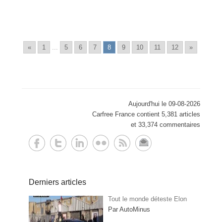
«
1
...
5
6
7
8
9
10
11
12
»
Aujourd'hui le 09-08-2026
Carfree France contient 5,381 articles
et 33,374 commentaires
Derniers articles
Tout le monde déteste Elon
Par AutoMinus