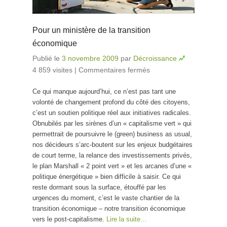
Pour un ministère de la transition
économique
Publié le
3 novembre 2009
par
Décroissance
4 859 visites
|
Commentaires fermés
sur Pour un
ministère de la
Ce qui manque aujourd’hui, ce n’est pas tant une
transition
volonté de changement profond du côté des citoyens,
économique
c’est un soutien politique réel aux initiatives radicales.
Obnubilés par les sirènes d’un « capitalisme vert » qui
permettrait de poursuivre le (green) business as usual,
nos décideurs s’arc-boutent sur les enjeux budgétaires
de court terme, la relance des investissements privés,
le plan Marshall « 2 point vert » et les arcanes d’une «
politique énergétique » bien difficile à saisir. Ce qui
reste dormant sous la surface, étouffé par les
urgences du moment, c’est le vaste chantier de la
transition économique – notre transition économique
vers le post-capitalisme.
Lire la suite…