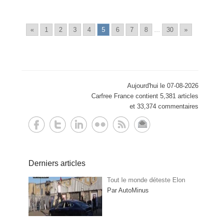
«
1
2
3
4
5
6
7
8
...
30
»
Aujourd'hui le 07-08-2026
Carfree France contient 5,381 articles
et 33,374 commentaires
Derniers articles
Tout le monde déteste Elon
Par AutoMinus