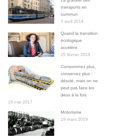
La gratuité des
transports en
commun
3 avril 2014
Quand la transition
écologique
accélère…
25 février 2019
Consommez plus,
conservez plus :
désolé, mais on ne
peut pas faire les
deux à la fois
19 mai 2017
Motorisme
19 mars 2019