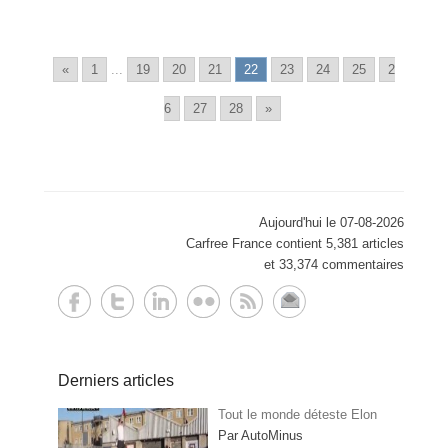
«
1
...
19
20
21
22
23
24
25
2
6
27
28
»
Aujourd'hui le 07-08-2026
Carfree France contient 5,381 articles
et 33,374 commentaires
Derniers articles
Tout le monde déteste Elon
Par AutoMinus