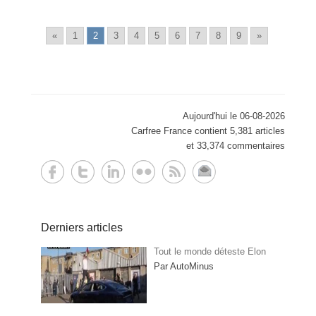
«
1
2
3
4
5
6
7
8
9
»
Aujourd'hui le 06-08-2026
Carfree France contient 5,381 articles
et 33,374 commentaires
Derniers articles
Tout le monde déteste Elon
Par AutoMinus