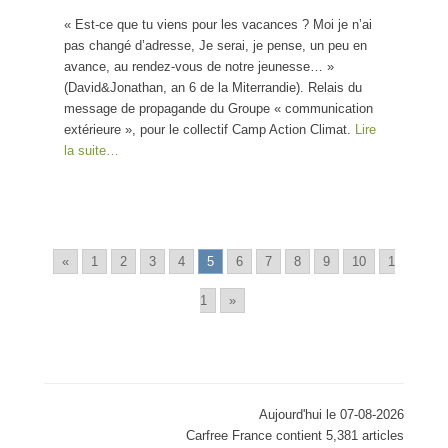
« Est-ce que tu viens pour les vacances ? Moi je n’ai
pas changé d’adresse, Je serai, je pense, un peu en
avance, au rendez-vous de notre jeunesse… »
(David&Jonathan, an 6 de la Miterrandie). Relais du
message de propagande du Groupe « communication
extérieure », pour le collectif Camp Action Climat.
Lire
la suite…
«
1
2
3
4
5
6
7
8
9
10
1
1
»
Aujourd'hui le 07-08-2026
Carfree France contient 5,381 articles