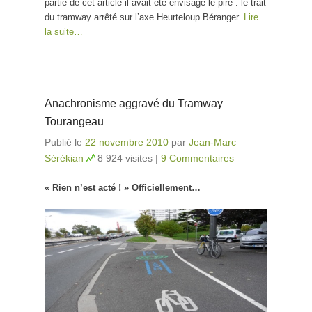
partie de cet article il avait été envisagé le pire : le trait
du tramway arrêté sur l’axe Heurteloup Béranger.
Lire
la suite…
Anachronisme aggravé du Tramway
Tourangeau
Publié le
22 novembre 2010
par
Jean-Marc
Sérékian
8 924 visites
|
9 Commentaires
« Rien n’est acté ! » Officiellement…