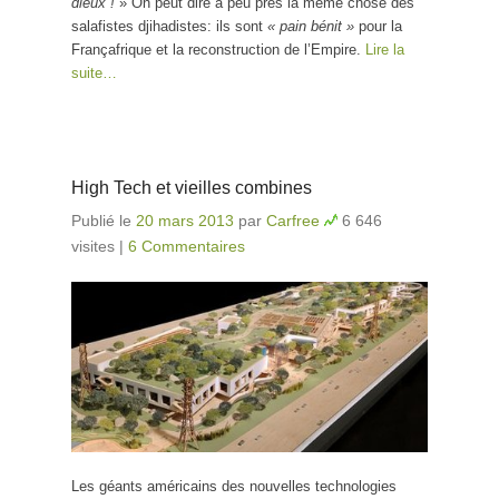
dieux !
» On peut dire à peu près la même chose des
salafistes djihadistes: ils sont
« pain bénit »
pour la
Françafrique et la reconstruction de l’Empire.
Lire la
suite…
High Tech et vieilles combines
Publié le
20 mars 2013
par
Carfree
6 646
visites
|
6 Commentaires
Les géants américains des nouvelles technologies