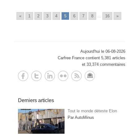
«
1
2
3
4
5
6
7
8
...
16
»
Aujourd'hui le 06-08-2026
Carfree France contient 5,381 articles
et 33,374 commentaires
Derniers articles
Tout le monde déteste Elon
Par AutoMinus