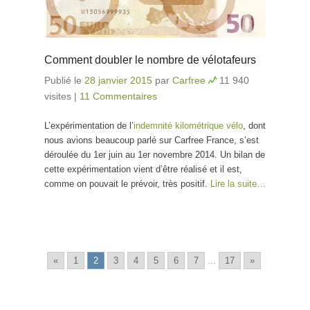
Comment doubler le nombre de vélotafeurs
Publié le
28 janvier 2015
par
Carfree
11 940
visites
|
11 Commentaires
L’expérimentation de l’
indemnité kilométrique vélo
, dont
nous avions beaucoup parlé sur Carfree France, s’est
déroulée du 1er juin au 1er novembre 2014. Un bilan de
cette expérimentation vient d’être réalisé et il est,
comme on pouvait le prévoir, très positif.
Lire la suite…
«
1
2
3
4
5
6
7
...
17
»