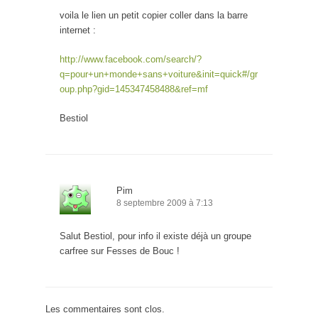
voila le lien un petit copier coller dans la barre
internet :
http://www.facebook.com/search/?
q=pour+un+monde+sans+voiture&init=quick#/gr
oup.php?gid=145347458488&ref=mf
Bestiol
Pim
8 septembre 2009 à 7:13
Salut Bestiol, pour info il existe déjà un groupe
carfree sur Fesses de Bouc !
Les commentaires sont clos.