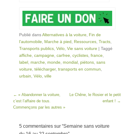
Publié dans
Alternatives à la voiture
,
Fin de
l'automobile
,
Marche à pied
,
Ressources
,
Tracts
,
Transports publics
,
Vélo
,
Vie sans voiture
|
Taggé
affiche
,
campagne
,
carfree
,
cyclistes
,
france
,
label
,
marche
,
monde
,
mondial
,
piétons
,
sans
voiture
,
télécharger
,
transports en commun
,
urbain
,
Vélo
,
ville
Post navigation
←
« Abandonner la voiture,
Le Chêne, le Rosier et le petit
c’est l’affaire de tous.
enfant !
→
Commençons par les autres »
5 commentaires sur “
Semaine sans voiture
du 16 au 22 septembre
”