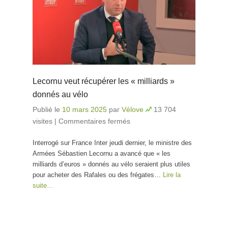
Lecornu veut récupérer les « milliards »
donnés au vélo
Publié le
10 mars 2025
par
Vélove
13 704
visites
|
Commentaires fermés
sur Lecornu veut
récupérer les
Interrogé sur France Inter jeudi dernier, le ministre des
« milliards » donnés au
Armées Sébastien Lecornu a avancé que « les
vélo
milliards d’euros » donnés au vélo seraient plus utiles
pour acheter des Rafales ou des frégates…
Lire la
suite…