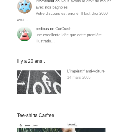
Promeneur
on
Nous avons le droit de mourir
avec nos bagnoles
Votre discours est erroné. Il faut d'ici 2050
avoi…
pedibus
on
CarCrash
une excellente idée que cette première
illustratio…
Il y a 20 ans…
L’impératif anti-voiture
14 mars 2005
Tee-shirts Carfree