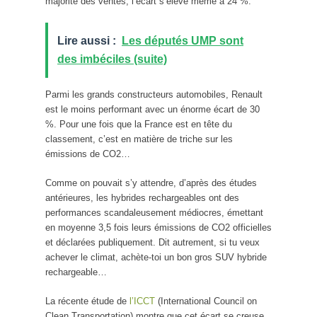
majorité des ventes, l’écart s’élève même à 24 %.
Lire aussi :
Les députés UMP sont
des imbéciles (suite)
Parmi les grands constructeurs automobiles, Renault
est le moins performant avec un énorme écart de 30
%. Pour une fois que la France est en tête du
classement, c’est en matière de triche sur les
émissions de CO2…
Comme on pouvait s’y attendre, d’après des études
antérieures, les hybrides rechargeables ont des
performances scandaleusement médiocres, émettant
en moyenne 3,5 fois leurs émissions de CO2 officielles
et déclarées publiquement. Dit autrement, si tu veux
achever le climat, achète-toi un bon gros SUV hybride
rechargeable…
La récente étude de
l’ICCT
(International Council on
Clean Transportation) montre que cet écart se creuse