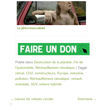
La pétro-masculinité
Publié dans
Destruction de la planète
,
Fin de
l'automobile
,
Réchauffement climatique
|
Taggé
climat
,
CO2
,
constructeurs
,
Europe
,
industrie
,
pollution
,
Réchauffement climatique
,
renault
,
scandale
,
SUV
,
voiture hybride
Post navigation
←
Laissez les voitures circuler
Automanie
→
!