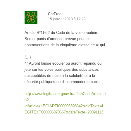
CarFree
15 janvier 2013 à 12:23
Article R*116-2 du Code de la voirie routière:
Seront punis d’amende prévue pour les
contraventions de la cinquième classe ceux qui
:
(…)
4° Auront laissé écouler ou auront répandu ou
jeté sur les voies publiques des substances
susceptibles de nuire à la salubrité et à la
sécurité publiques ou d’incommoder le public ;
http://www.legifrance.gouv.fr/affichCodeArticle.d
o?
idArticle=LEGIARTI000006398642&cidTexte=L
EGITEXT000006070667&dateTexte=20091113