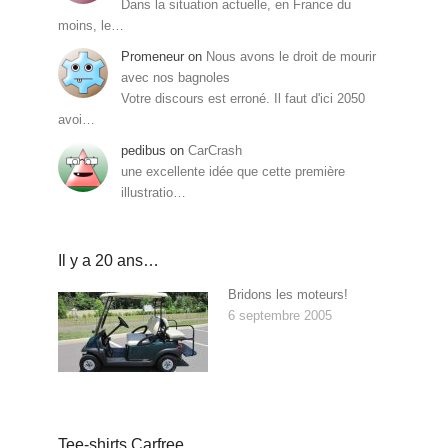
Dans la situation actuelle, en France du
moins, le…
Promeneur
on
Nous avons le droit de mourir
avec nos bagnoles
Votre discours est erroné. Il faut d'ici 2050
avoi…
pedibus
on
CarCrash
une excellente idée que cette première
illustratio…
Il y a 20 ans…
Bridons les moteurs!
6 septembre 2005
Tee-shirts Carfree