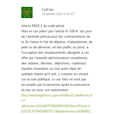
CarFree
15 janvier 2013 à 12:27
Article R632-1 du code pénal:
Hors le cas prévu par l’article R. 635-8, est puni
de l’amende prévue pour les contraventions de
la 2e classe le fait de déposer, d’abandonner, de
jeter ou de déverser, en lieu public ou privé, à
l’exception des emplacements désignés à cet
effet par l’autorité administrative compétente,
des ordures, déchets, déjections, matériaux,
liquides insalubres ou tout autre objet de
quelque nature qu’il soit, y compris en urinant
sur la voie publique, si ces faits ne sont pas
accomplis par la personne ayant la jouissance
du lieu ou avec son autorisation.
http://www.legifrance.gouv.fr/affichCodeArticle.d
o?
idArticle=LEGIARTI000006419532&cidTexte=L
EGITEXT000006070719&dateTexte=20090801