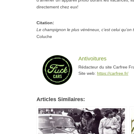
d’amener un appareil photo durant les vacances, il
directement chez eux!
Citation:
Le champignon le plus vénéneux, c’est celui qu’on t
Coluche
Antivoitures
Rédacteur du site Carfree F
Site web:
https://carfree.fr/
Articles Similaires: