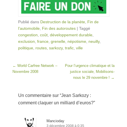
Publié dans
Destruction de la planète
,
Fin de
l'automobile
,
Fin des autoroutes
|
Taggé
congestion
,
coût
,
développement durable
,
exclusion
,
france
,
grenelle
,
népotisme
,
neuilly
,
politique
,
routes
,
sarkozy
,
trafic
,
ville
Post navigation
←
World Carfree Network –
Pour l’urgence climatique et la
Novembre 2008
justice sociale, Mobilisons-
nous le 29 novembre !
→
Un commentaire sur “
Jean Sarkozy :
comment claquer un milliard d’euros?
”
Mancioday
3 décembre 2008 à 0:35