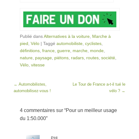
Publié dans
Alternatives à la voiture
,
Marche à
pied
,
Vélo
|
Taggé
automobiliste
,
cyclistes
,
définitions
,
france
,
guerre
,
marche
,
monde
,
nature
,
paysage
,
piétons
,
radars
,
routes
,
société
,
Vélo
,
vitesse
Post navigation
←
Automobilistes,
Le Tour de France a-t-il tué le
automobilisez-vous !
vélo ?
→
4 commentaires sur “
Pour un meilleur usage
du 1:50.000
”
PHI