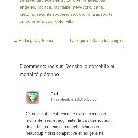
densité
,
déplacements
,
Europe
,
images
,
los
angeles
,
monde
,
mortalité
,
new-york
,
paris
,
piétons
,
sécurité routière
,
stockholm
,
transports
en commun
,
usa
,
Vélo
,
ville
Post navigation
←
Parking Day France
La bagnole affame les peuples
→
5 commentaires sur “
Densité, automobile et
mortalité piétonne
”
Gari
14 septembre 2010 à 16:00
Ce qu’il faut, c’est rendre les villes beaucoup
moins denses, et augmenter la part des routes :
de ce fait, on rendra la marche beaucoup,
beaucoup moins compétitive et les gens ne