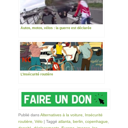
Autos, motos, vélos : la guerre est déclarée
L’insécurité routière
Publié dans
Alternatives à la voiture
,
Insécurité
routière
,
Vélo
|
Taggé
atlanta
,
berlin
,
copenhague
,