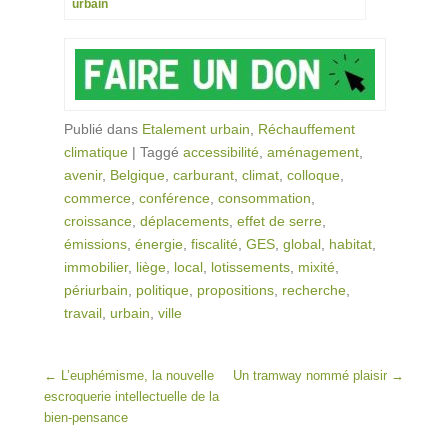
urbain
Publié dans
Etalement urbain
,
Réchauffement
climatique
|
Taggé
accessibilité
,
aménagement
,
avenir
,
Belgique
,
carburant
,
climat
,
colloque
,
commerce
,
conférence
,
consommation
,
croissance
,
déplacements
,
effet de serre
,
émissions
,
énergie
,
fiscalité
,
GES
,
global
,
habitat
,
immobilier
,
liège
,
local
,
lotissements
,
mixité
,
périurbain
,
politique
,
propositions
,
recherche
,
travail
,
urbain
,
ville
Post navigation
←
L’euphémisme, la nouvelle
Un tramway nommé plaisir
→
escroquerie intellectuelle de la
bien-pensance