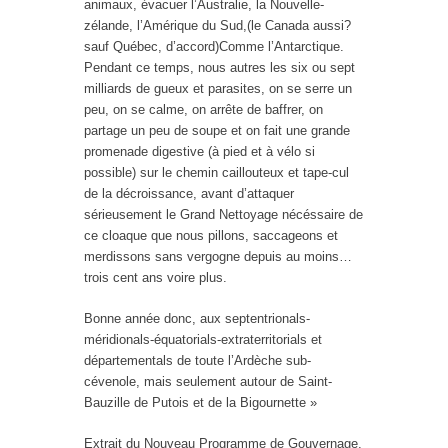
animaux, évacuer l’Australie, la Nouvelle-
zélande, l’Amérique du Sud,(le Canada aussi?
sauf Québec, d’accord)Comme l’Antarctique.
Pendant ce temps, nous autres les six ou sept
milliards de gueux et parasites, on se serre un
peu, on se calme, on arrête de baffrer, on
partage un peu de soupe et on fait une grande
promenade digestive (à pied et à vélo si
possible) sur le chemin caillouteux et tape-cul
de la décroissance, avant d’attaquer
sérieusement le Grand Nettoyage nécéssaire de
ce cloaque que nous pillons, saccageons et
merdissons sans vergogne depuis au moins…
trois cent ans voire plus.
Bonne année donc, aux septentrionals-
méridionals-équatorials-extraterritorials et
départementals de toute l’Ardèche sub-
cévenole, mais seulement autour de Saint-
Bauzille de Putois et de la Bigournette »
Extrait du Nouveau Programme de Gouvernage,