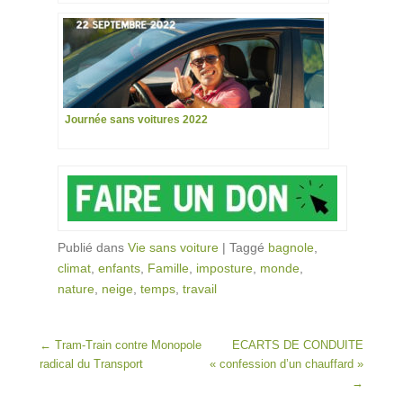
Journée sans voitures 2022
Publié dans
Vie sans voiture
|
Taggé
bagnole
,
climat
,
enfants
,
Famille
,
imposture
,
monde
,
nature
,
neige
,
temps
,
travail
Post navigation
←
Tram-Train contre Monopole
ECARTS DE CONDUITE
radical du Transport
« confession d’un chauffard »
→