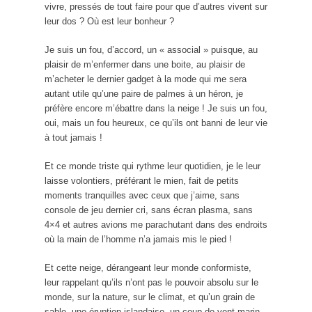
vivre, pressés de tout faire pour que d’autres vivent sur
leur dos ? Où est leur bonheur ?
Je suis un fou, d’accord, un « associal » puisque, au
plaisir de m’enfermer dans une boite, au plaisir de
m’acheter le dernier gadget à la mode qui me sera
autant utile qu’une paire de palmes à un héron, je
préfère encore m’ébattre dans la neige ! Je suis un fou,
oui, mais un fou heureux, ce qu’ils ont banni de leur vie
à tout jamais !
Et ce monde triste qui rythme leur quotidien, je le leur
laisse volontiers, préférant le mien, fait de petits
moments tranquilles avec ceux que j’aime, sans
console de jeu dernier cri, sans écran plasma, sans
4×4 et autres avions me parachutant dans des endroits
où la main de l’homme n’a jamais mis le pied !
Et cette neige, dérangeant leur monde conformiste,
leur rappelant qu’ils n’ont pas le pouvoir absolu sur le
monde, sur la nature, sur le climat, et qu’un grain de
sable, une éruption islandaise, un coup de vent marin,