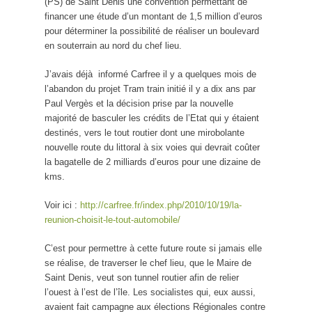
(PS) de Saint Denis une convention permettant de
financer une étude d’un montant de 1,5 million d’euros
pour déterminer la possibilité de réaliser un boulevard
en souterrain au nord du chef lieu.
J’avais déjà informé Carfree il y a quelques mois de
l’abandon du projet Tram train initié il y a dix ans par
Paul Vergès et la décision prise par la nouvelle
majorité de basculer les crédits de l’Etat qui y étaient
destinés, vers le tout routier dont une mirobolante
nouvelle route du littoral à six voies qui devrait coûter
la bagatelle de 2 milliards d’euros pour une dizaine de
kms.
Voir ici :
http://carfree.fr/index.php/2010/10/19/la-
reunion-choisit-le-tout-automobile/
C’est pour permettre à cette future route si jamais elle
se réalise, de traverser le chef lieu, que le Maire de
Saint Denis, veut son tunnel routier afin de relier
l’ouest à l’est de l’île. Les socialistes qui, eux aussi,
avaient fait campagne aux élections Régionales contre