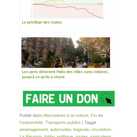
Le privilège des routes
Les gens détestent l’idée des villes sans voitures,
jusqu’à ce qu’ils y vivent
Publié dans
Alternatives à la voiture
,
Fin de
l'automobile
,
Transports publics
|
Taggé
aménagement
,
autoroutes
,
bagnole
,
circulation
,
La Réunion
,
lobby
,
politique
,
routes
,
saint-denis
,