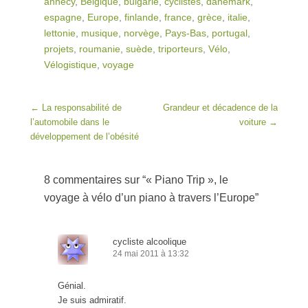
annecy
,
Belgique
,
bulgarie
,
cyclistes
,
danemark
,
espagne
,
Europe
,
finlande
,
france
,
grèce
,
italie
,
lettonie
,
musique
,
norvège
,
Pays-Bas
,
portugal
,
projets
,
roumanie
,
suède
,
triporteurs
,
Vélo
,
Vélogistique
,
voyage
Post navigation
←
La responsabilité de
Grandeur et décadence de la
l’automobile dans le
voiture
→
développement de l’obésité
8 commentaires sur “
« Piano Trip », le
voyage à vélo d’un piano à travers l’Europe
”
cycliste alcoolique
24 mai 2011 à 13:32
Génial.
Je suis admiratif.