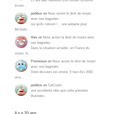
Et dire que l'abolition d'un certain système
écono…
pedibus
on
Nous avons le droit de mourir
avec nos bagnoles
oui qu'ils crèvent !... une aubaine pour
Michelin…
Alex
on
Nous avons le droit de mourir avec
nos bagnoles
Dans la situation actuelle, en France du
moins, le…
Promeneur
on
Nous avons le droit de mourir
avec nos bagnoles
Votre discours est erroné. Il faut d'ici 2050
avoi…
pedibus
on
CarCrash
une excellente idée que cette première
illustratio…
Il y a 20 ans…