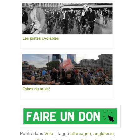
Les pistes cyclables
Faites du bruit !
Publié dans
Vélo
|
Taggé
allemagne
,
angleterre
,