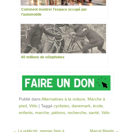
Comment montrer l’espace occupé par
l’automobile
60 millions de vélophobes
Publié dans
Alternatives à la voiture
,
Marche à
pied
,
Vélo
|
Taggé
cyclistes
,
danemark
,
école
,
enfants
,
marche
,
piétons
,
recherche
,
santé
,
Vélo
Post navigation
←
La publicité, premier frein à
Marcel Mariën
→