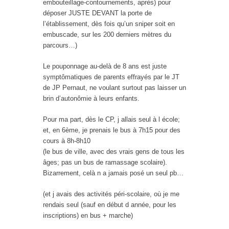
embouteillage-contournements, après) pour
déposer JUSTE DEVANT la porte de
l’établissement, dès fois qu’un sniper soit en
embuscade, sur les 200 derniers mètres du
parcours…)
Le pouponnage au-delà de 8 ans est juste
symptômatiques de parents effrayés par le JT
de JP Pernaut, ne voulant surtout pas laisser un
brin d’autonômie à leurs enfants.
Pour ma part, dès le CP, j allais seul à l école;
et, en 6ème, je prenais le bus à 7h15 pour des
cours à 8h-8h10
(le bus de ville, avec des vrais gens de tous les
âges; pas un bus de ramassage scolaire).
Bizarrement, celà n a jamais posé un seul pb…
(et j avais des activités péri-scolaire, où je me
rendais seul (sauf en début d année, pour les
inscriptions) en bus + marche)