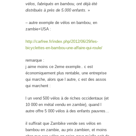
vélos, fabriqués en bambou, ont déjà été
distribués à près de 5.000 enfants.
»
– autre exemple de vélos en bambou, en
zambie+USA :
http://carfree.fr/index.php/2012/06/29/les-
bicyclettes-en-bambou-une-affaire-qui-roule/
remarque :
j aime moins ce 2eme exemple.. c est
économiquement plus rentable, une entreprise
qui marche, alors que l autre, c est des assos
qui marchent :
l un vend 500 vélos à de riches occidentaux (et
10 000 en métal vendu en zambie), quand l
autre offre 5 000 vélos à des enfants pauvres…
il suffirait que Zambike vende ses vélos en
bambou en zambie, au prix zambien, et moins