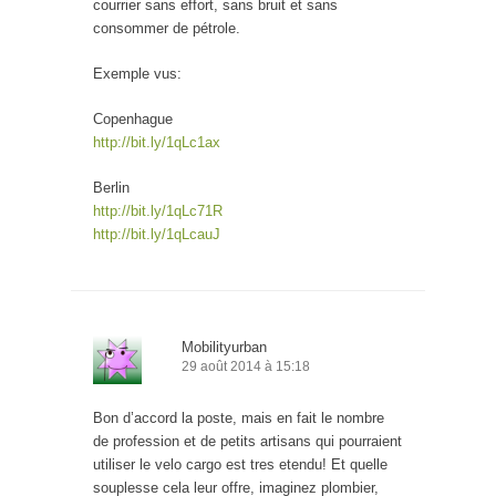
courrier sans effort, sans bruit et sans
consommer de pétrole.
Exemple vus:
Copenhague
http://bit.ly/1qLc1ax
Berlin
http://bit.ly/1qLc71R
http://bit.ly/1qLcauJ
Mobilityurban
29 août 2014 à 15:18
Bon d’accord la poste, mais en fait le nombre
de profession et de petits artisans qui pourraient
utiliser le velo cargo est tres etendu! Et quelle
souplesse cela leur offre, imaginez plombier,