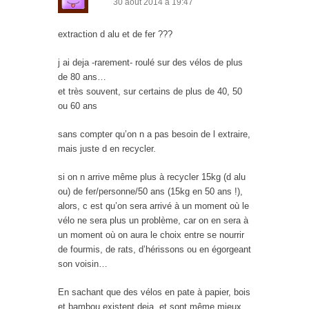
30 août 2014 à 19:47
extraction d alu et de fer ???
j ai deja -rarement- roulé sur des vélos de plus
de 80 ans…
et très souvent, sur certains de plus de 40, 50
ou 60 ans
sans compter qu’on n a pas besoin de l extraire,
mais juste d en recycler.
si on n arrive même plus à recycler 15kg (d alu
ou) de fer/personne/50 ans (15kg en 50 ans !),
alors, c est qu’on sera arrivé à un moment où le
vélo ne sera plus un problème, car on en sera à
un moment où on aura le choix entre se nourrir
de fourmis, de rats, d’hérissons ou en égorgeant
son voisin…
En sachant que des vélos en pate à papier, bois
et bambou existent deja, et sont même mieux