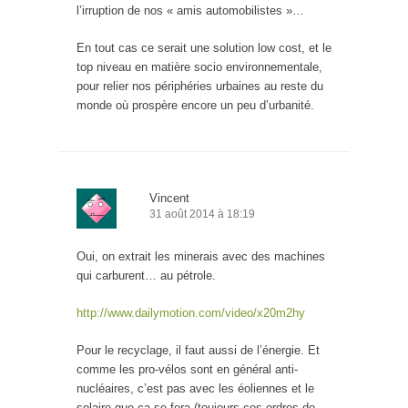
l’irruption de nos « amis automobilistes »…
En tout cas ce serait une solution low cost, et le
top niveau en matière socio environnementale,
pour relier nos périphéries urbaines au reste du
monde où prospère encore un peu d’urbanité.
Vincent
31 août 2014 à 18:19
Oui, on extrait les minerais avec des machines
qui carburent… au pétrole.
http://www.dailymotion.com/video/x20m2hy
Pour le recyclage, il faut aussi de l’énergie. Et
comme les pro-vélos sont en général anti-
nucléaires, c’est pas avec les éoliennes et le
solaire que ça se fera (toujours ces ordres de