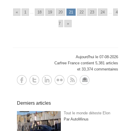
«
1
...
18
19
20
21
22
23
24
...
4
7
»
Aujourd'hui le 07-08-2026
Carfree France contient 5,381 articles
et 33,374 commentaires
Derniers articles
Tout le monde déteste Elon
Par AutoMinus