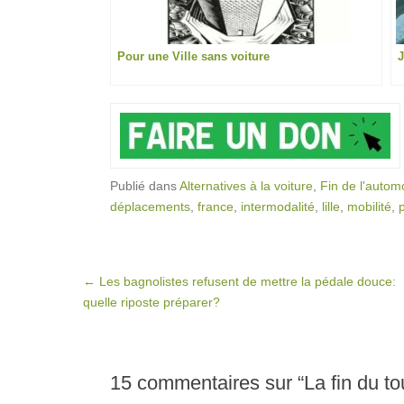
Pour une Ville sans voiture
J
Publié dans
Alternatives à la voiture
,
Fin de l'autom
déplacements
,
france
,
intermodalité
,
lille
,
mobilité
,
p
Post navigation
←
Les bagnolistes refusent de mettre la pédale douce:
quelle riposte préparer?
15 commentaires sur “
La fin du to