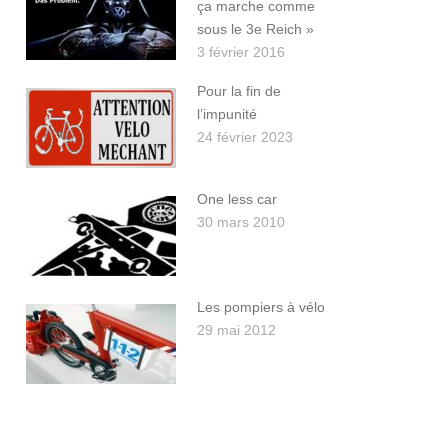
ça marche comme
sous le 3e Reich »
3 février 2016
Pour la fin de
l’impunité
24 février 2023
One less car
30 mars 2010
Les pompiers à vélo
29 mai 2012