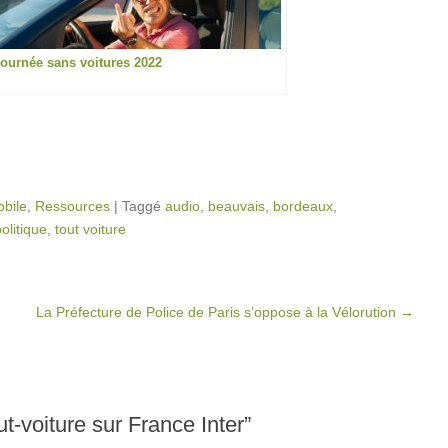
ournée sans voitures 2022
obile
,
Ressources
|
Taggé
audio
,
beauvais
,
bordeaux
,
olitique
,
tout voiture
La Préfecture de Police de Paris s’oppose à la Vélorution
→
ut-voiture sur France Inter
”