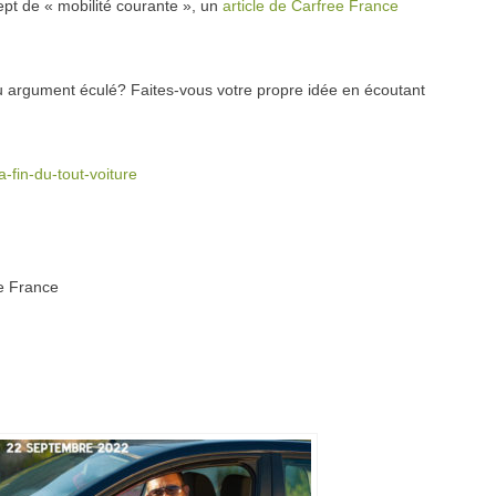
ept de « mobilité courante », un
article de Carfree France
ou argument éculé? Faites-vous votre propre idée en écoutant
-fin-du-tout-voiture
ee France