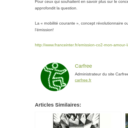
Pour ceux qui souhaitent en savoir plus sur le conc
approfondit la question.
La « mobilité courante », concept révolutionnaire 
l’émission!
http://www.franceinter.fr/emission-co2-mon-amour-la
Carfree
Administrateur du site Carfr
carfree.fr
Articles Similaires: