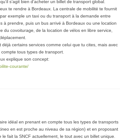
u’il s’agit bien d’acheter un billet de transport global.
veux te rendre à Bordeaux. La centrale de mobilité te fournit
t par exemple un taxi ou du transport à la demande entre
ains à prendre, puis un bus arrivé à Bordeaux ou une location
e du covoiturage, de la location de vélos en libre service,
 déplacement.
t déjà certains services comme celui que tu cites, mais avec
en compte tous types de transport.
ieux explique son concept:
ilite-courante/
raire idéal en prenant en compte tous les types de transports
estineo en est proche au niveau de sa région) et en proposant
le fait la SNCF actuellement, le tout avec un billet unique.