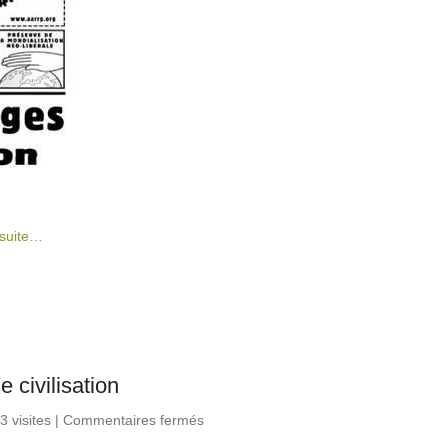
 suite…
e civilisation
3 visites
|
Commentaires fermés
sur A 100 dollars le baril, on
change de civilisation