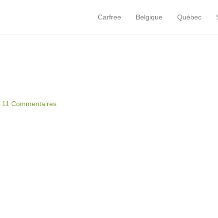
Carfree
Belgique
Québec
Primary Menu
Skip to content
|
11 Commentaires