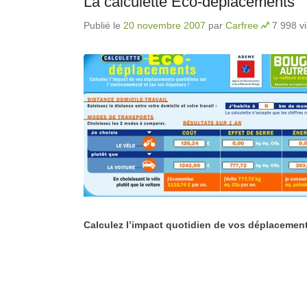
La calculette Eco-déplacements
Publié le
20 novembre 2007
par
Carfree
7 998 vi
Calculez l’impact quotidien de vos déplacemen