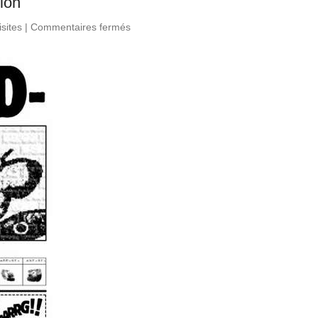
tion
isites
|
Commentaires fermés
sur Halte aux ravages de la
globalisation