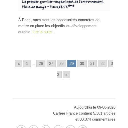
À Paris, rares sont les opportunités concrètes de
mettre en place les objectifs du développement
durable.
Lire la suite…
«
1
...
26
27
28
29
30
31
32
3
3
»
Aujourd'hui le 09-08-2026
Carfree France contient 5,381 articles
et 33,374 commentaires