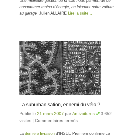
Une meilleure gestion de la ville nous permettrait de
consommer moins d’énergie, en laissant notre voiture
au garage.
Julien ALLAIRE
Lire la suite…
La suburbanisation, ennemi du vélo ?
Publié le
21 mars 2007
par
Antivoitures
3 652
visites
|
Commentaires fermés
sur La
suburbanisation,
La
dernière livraison
d’INSEE Première confirme ce
ennemi du vélo ?