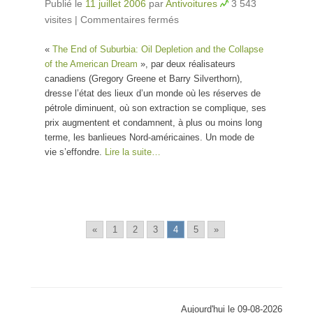
Publié le
11 juillet 2006
par
Antivoitures
3 543
visites
|
Commentaires fermés
sur La fin du dernier
monde qu’on eut…
«
The End of Suburbia: Oil Depletion and the Collapse
of the American Dream
», par deux réalisateurs
canadiens (Gregory Greene et Barry Silverthorn),
dresse l’état des lieux d’un monde où les réserves de
pétrole diminuent, où son extraction se complique, ses
prix augmentent et condamnent, à plus ou moins long
terme, les banlieues Nord-américaines. Un mode de
vie s’effondre.
Lire la suite…
«
1
2
3
4
5
»
Aujourd'hui le 09-08-2026