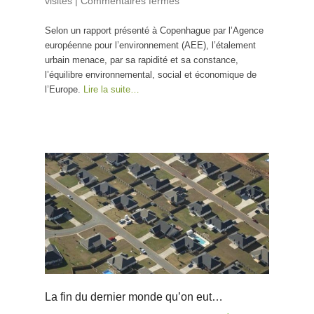
visites
|
Commentaires fermés
sur L’étalement urbain
en Europe – un défi
Selon un rapport présenté à Copenhague par l’Agence
environnemental
européenne pour l’environnement (AEE), l’étalement
ignoré
urbain menace, par sa rapidité et sa constance,
l’équilibre environnemental, social et économique de
l’Europe.
Lire la suite…
La fin du dernier monde qu’on eut…