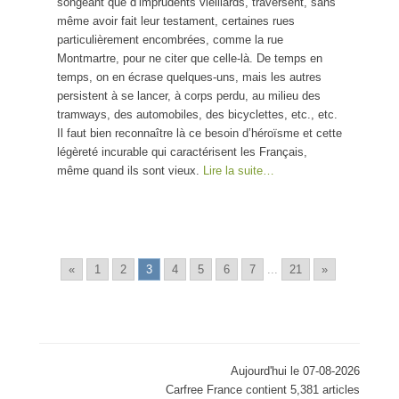
songeant que d’imprudents vieillards, traversent, sans
même avoir fait leur testament, certaines rues
particulièrement encombrées, comme la rue
Montmartre, pour ne citer que celle-là. De temps en
temps, on en écrase quelques-uns, mais les autres
persistent à se lancer, à corps perdu, au milieu des
tramways, des automobiles, des bicyclettes, etc., etc.
Il faut bien reconnaître là ce besoin d’héroïsme et cette
légèreté incurable qui caractérisent les Français,
même quand ils sont vieux.
Lire la suite…
«
1
2
3
4
5
6
7
...
21
»
Aujourd'hui le 07-08-2026
Carfree France contient 5,381 articles