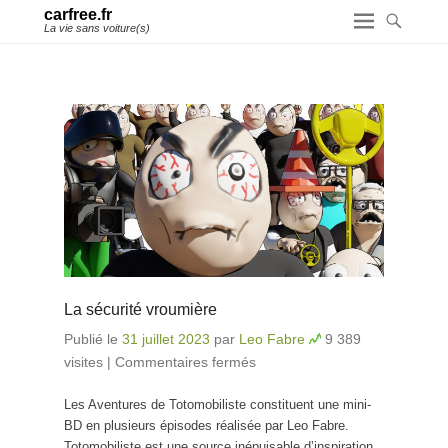
carfree.fr
La vie sans voiture(s)
La sécurité vroumière
Publié le
31 juillet 2023
par
Leo Fabre
9 389
visites
|
Commentaires fermés
sur La sécurité
vroumière
Les Aventures de Totomobiliste constituent une mini-
BD en plusieurs épisodes réalisée par Leo Fabre.
Totomobiliste est une source inépuisable d’inspiration.