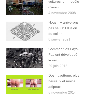
voitures: un modèle
d’avenir
4 novembre 2008
Nous n’y arriverons
pas seuls: l’illusion
du colibri
8 janvier 2021
Comment les Pays-
Pas ont développé
le vélo
29 juin 2018
Des navetteurs plus
heureux et moins
adipeux…
5 novembre 2014