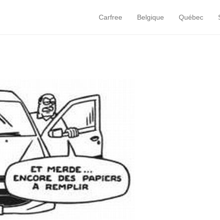
Carfree
Belgique
Québec
Primary Menu
Skip to content