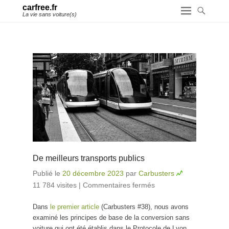
carfree.fr
La vie sans voiture(s)
De meilleurs transports publics
Publié le
20 décembre 2023
par
Carbusters
11 784 visites
|
Commentaires fermés
sur De
meilleurs
Dans
le premier article
(Carbusters #38), nous avons
transports
examiné les principes de base de la conversion sans
publics
voiture qui ont été établis dans le Protocole de Lyon.