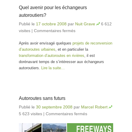
Quel avenir pour les échangeurs
autoroutiers?
Publié le
17 octobre 2008
par
Nuit Grave
6 612
visites
|
Commentaires fermés
sur Quel avenir pour
les échangeurs
Après avoir envisagé quelques
projets de reconversion
autoroutiers?
d’autoroutes urbaines
, et en particulier la
transformation d’autoroutes en rivières
, il est
dorénavant temps de s’intéresser aux échangeurs
autoroutiers.
Lire la suite…
Autoroutes sans futurs
Publié le
30 septembre 2008
par
Marcel Robert
5 623 visites
|
Commentaires fermés
sur Autoroutes
sans futurs