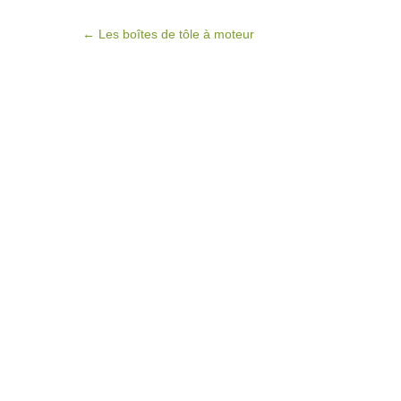
Post navigation
←
Les boîtes de tôle à moteur