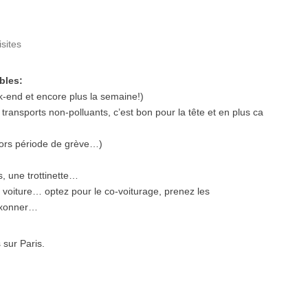
isites
bles:
ek-end et encore plus la semaine!)
 transports non-polluants, c’est bon pour la tête et en plus ca
 hors période de grève…)
, une trottinette…
e voiture… optez pour le co-voiturage, prenez les
laxonner…
 sur Paris.