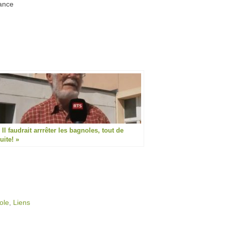
rance
 Il faudrait arrrêter les bagnoles, tout de
uite! »
ole
,
Liens