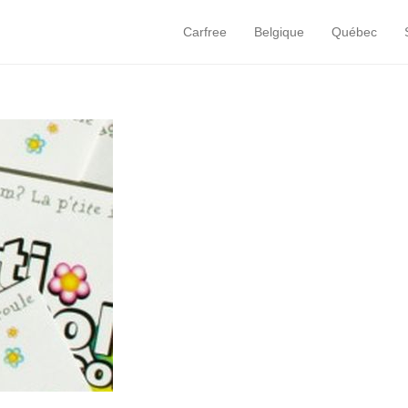
Carfree
Belgique
Québec
Primary Menu
Skip to content