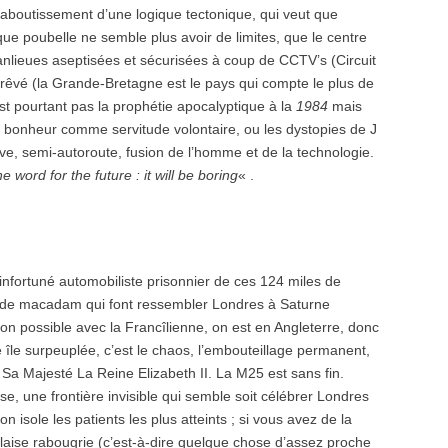
aboutissement d’une logique tectonique, qui veut que
sque poubelle ne semble plus avoir de limites, que le centre
 banlieues aseptisées et sécurisées à coup de CCTV’s (Circuit
 rêvé (la Grande-Bretagne est le pays qui compte le plus de
t pourtant pas la prophétie apocalyptique à la
1984
mais
 bonheur comme servitude volontaire, ou les dystopies de J
ve, semi-autoroute, fusion de l’homme et de la technologie.
e word for the future : it will be boring
« .
infortuné automobiliste prisonnier de ces 124 miles de
 de macadam qui font ressembler Londres à Saturne
n possible avec la Francîlienne, on est en Angleterre, donc
 île surpeuplée, c’est le chaos, l’embouteillage permanent,
 Sa Majesté La Reine Elizabeth II. La M25 est sans fin.
se, une frontière invisible qui semble soit célébrer Londres
isole les patients les plus atteints ; si vous avez de la
ise rabougrie (c’est-à-dire quelque chose d’assez proche