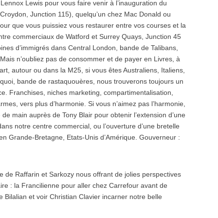
Lennox Lewis pour vous faire venir à l’inauguration du
e Croydon, Junction 115), quelqu’un chez Mac Donald ou
our que vous puissiez vous restaurer entre vos courses et la
ntre commerciaux de Watford et Surrey Quays, Junction 45
bines d’immigrés dans Central London, bande de Talibans,
. Mais n’oubliez pas de consommer et de payer en Livres, à
art, autour ou dans la M25, si vous êtes Australiens, Italiens,
quoi, bande de rastaquouères, nous trouverons toujours un
. Franchises, niches marketing, compartimentalisation,
rmes, vers plus d’harmonie. Si vous n’aimez pas l’harmonie,
de main auprès de Tony Blair pour obtenir l’extension d’une
ns notre centre commercial, ou l’ouverture d’une bretelle
 en Grande-Bretagne, Etats-Unis d’Amérique. Gouverneur :
e de Raffarin et Sarkozy nous offrant de jolies perspectives
aire : la Francilienne pour aller chez Carrefour avant de
 Bilalian et voir Christian Clavier incarner notre belle