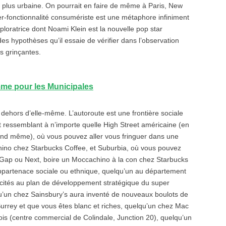
a plus urbaine. On pourrait en faire de même à Paris, New
er-fonctionnalité consumériste est une métaphore infiniment
ploratrice dont Noami Klein est la nouvelle pop star
des hypothèses qu’il essaie de vérifier dans l’observation
s grinçantes.
me pour les Municipales
 dehors d’elle-même. L’autoroute est une frontière sociale
eet ressemblant à n’importe quelle High Street américaine (en
uand même), où vous pouvez aller vous fringuer dans une
hino chez Starbucks Coffee, et Suburbia, où vous pouvez
ez Gap ou Next, boire un Moccachino à la con chez Starbucks
appartenace sociale ou ethnique, quelqu’un au département
icités au plan de développement stratégique du super
’un chez Sainsbury’s aura inventé de nouveaux boulots de
 Surrey et que vous êtes blanc et riches, quelqu’un chez Mac
ois (centre commercial de Colindale, Junction 20), quelqu’un