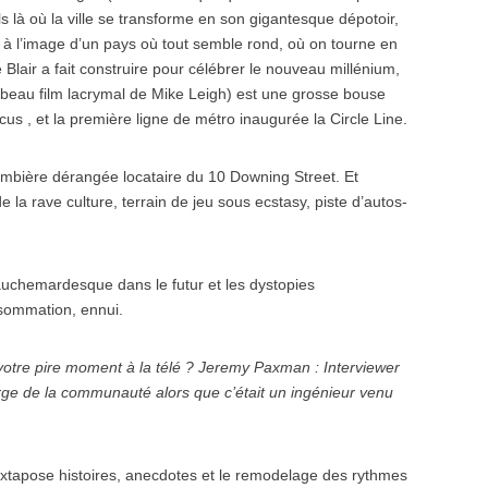
ls là où la ville se transforme en son gigantesque dépotoir,
t à l’image d’un pays où tout semble rond, où on tourne en
 Blair a fait construire pour célébrer le nouveau millénium,
beau film lacrymal de Mike Leigh) est une grosse bouse
cus , et la première ligne de métro inaugurée la Circle Line.
mbière dérangée locataire du 10 Downing Street. Et
la rave culture, terrain de jeu sous ecstasy, piste d’autos-
 cauchemardesque dans le futur et les dystopies
nsommation, ennui.
votre pire moment à la télé ? Jeremy Paxman : Interviewer
ge de la communauté alors que c’était un ingénieur venu
xtapose histoires, anecdotes et le remodelage des rythmes