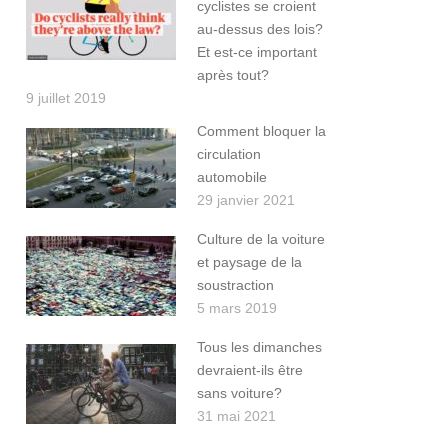
cyclistes se croient
au-dessus des lois?
Et est-ce important
après tout?
9 juillet 2019
Comment bloquer la
circulation
automobile
29 janvier 2021
Culture de la voiture
et paysage de la
soustraction
5 mars 2019
Tous les dimanches
devraient-ils être
sans voiture?
31 mai 2021