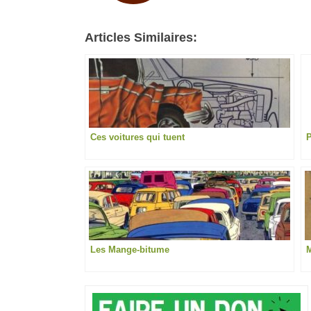
Articles Similaires:
Ces voitures qui tuent
P
Les Mange-bitume
M