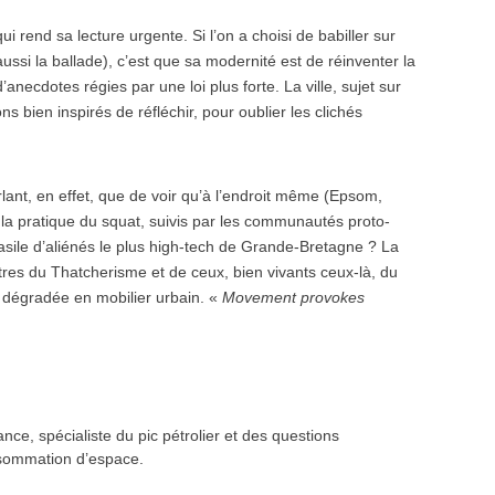
 rend sa lecture urgente. Si l’on a choisi de babiller sur
aussi la ballade), c’est que sa modernité est de réinventer la
anecdotes régies par une loi plus forte. La ville, sujet sur
s bien inspirés de réfléchir, pour oublier les clichés
arlant, en effet, que de voir qu’à l’endroit même (Epsom,
 la pratique du squat, suivis par les communautés proto-
l’asile d’aliénés le plus high-tech de Grande-Bretagne ? La
es du Thatcherisme et de ceux, bien vivants ceux-là, du
 dégradée en mobilier urbain. «
Movement provokes
nce, spécialiste du pic pétrolier et des questions
nsommation d’espace.