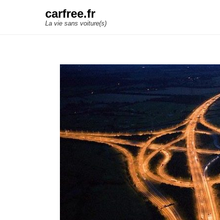
carfree.fr
La vie sans voiture(s)