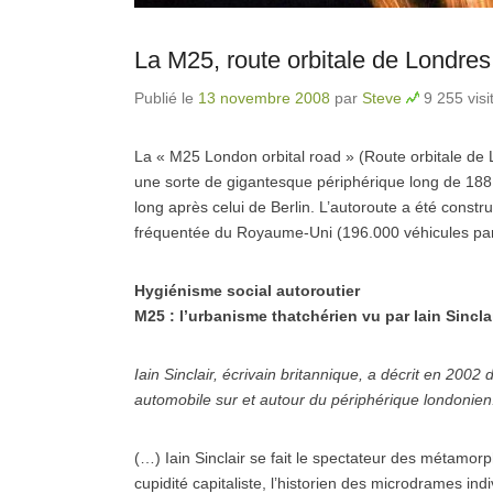
La M25, route orbitale de Londres
Publié le
13 novembre 2008
par
Steve
9 255 visi
La « M25 London orbital road » (Route orbitale de 
une sorte de gigantesque périphérique long de 188
long après celui de Berlin. L’autoroute a été constru
fréquentée du Royaume-Uni (196.000 véhicules par
Hygiénisme social autoroutier
M25 : l’urbanisme thatchérien vu par Iain Sincla
Iain Sinclair, écrivain britannique, a décrit en 2002
automobile sur et autour du périphérique londonien
(…)
Iain Sinclair se fait le spectateur des métamo
cupidité capitaliste, l’historien des microdrames ind