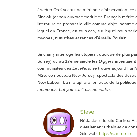
London Orbital
est une méthode d’observation, ce qui
Sinclair (et son ouvrage traduit en Français mérite 
littérature en prenant la ville comme objet, somme d’
lequel en France, en tous cas, sur lequel nous serion
myopes, nunuches et rances d’Amélie Poulain.
Sinclair y interroge les utopies : quoique de plus p
Surrey) où au 17ème siècle les
Diggers
inventaient
communistes des
Levellers
, se trouve aujourd’hui 
M25, ce nouveau New Jersey, spectacle des désastr
New Labour. La métaphore, en acte, de la politique
memories, but you can’t discriminate
« .
Steve
Rédacteur du site Carfree Fra
d’étalement urbain et de co
Site web:
https://carfree.fr/