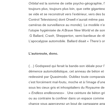
Orbital
est la somme de cette psycho-géographie, l’
toujours plus, toujours plus loin, que cette gigante
se vide et se reconstruit vers l’extérieur, vers des
Control Televisions) dont Orwell n’aurait même pas
caméras de surveillance au monde). Le modèle n’es
l’utopie hygiénisée de
A Brave New World
et de son
.G Ballard,
Crash
, Shepperton, semi-banlieue de rê
L’apocalypse automobile. Ballard disait «
There’s on
L’autoroute, donc.
(…) Godspeed qui ferait la bande-son idéale pour l’
démence automobilistique, cet anneau de béton et
redessiné par Quasimodo. Oubliez toute comparaiso
c’est forcément mal-foutu, moche et à l’image d’une
sous les cieux gris et inhospitaliers du Royaume de
«
Endless endlessness
« . Une ceinture de béton gri
ou au contraire la confiner dans un espace comme on 
chance vous apercevrez un bout de campagne angla