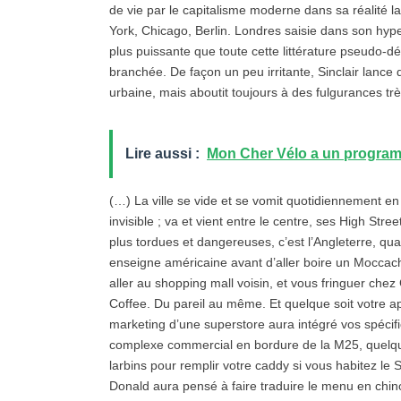
de vie par le capitalisme moderne dans sa réalité l
York, Chicago, Berlin. Londres saisie dans son hyp
plus puissante que toute cette littérature pseudo-dé
branchée. De façon un peu irritante, Sinclair lance 
urbaine, mais aboutit toujours à des fulgurances trè
Lire aussi :
Mon Cher Vélo a un program
(…) La ville se vide et se vomit quotidiennement en
invisible ; va et vient entre le centre, ses High Str
plus tordues et dangereuses, c’est l’Angleterre, q
enseigne américaine avant d’aller boire un Moccac
aller au shopping mall voisin, et vous fringuer ch
Coffee. Du pareil au même. Et quelque soit votre 
marketing d’une superstore aura intégré vos spécif
complexe commercial en bordure de la M25, quelqu
larbins pour remplir votre caddy si vous habitez le
Donald aura pensé à faire traduire le menu en chin