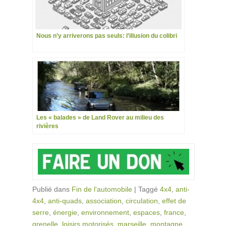
Nous n’y arriverons pas seuls: l’illusion du colibri
Les « balades » de Land Rover au milieu des
rivières
Publié dans
Fin de l'automobile
|
Taggé
4x4
,
anti-
4x4
,
anti-quads
,
association
,
circulation
,
effet de
serre
,
énergie
,
environnement
,
espaces
,
france
,
grenelle
,
loisirs motorisés
,
marseille
,
montagne
,