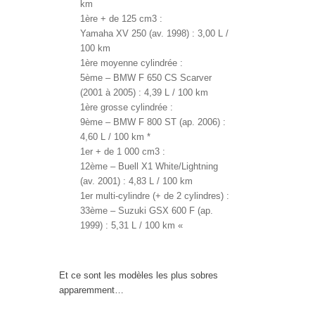
km
1ère + de 125 cm3 :
Yamaha XV 250 (av. 1998) : 3,00 L /
100 km
1ère moyenne cylindrée :
5ème – BMW F 650 CS Scarver
(2001 à 2005) : 4,39 L / 100 km
1ère grosse cylindrée :
9ème – BMW F 800 ST (ap. 2006) :
4,60 L / 100 km *
1er + de 1 000 cm3 :
12ème – Buell X1 White/Lightning
(av. 2001) : 4,83 L / 100 km
1er multi-cylindre (+ de 2 cylindres) :
33ème – Suzuki GSX 600 F (ap.
1999) : 5,31 L / 100 km «
Et ce sont les modèles les plus sobres
apparemment…