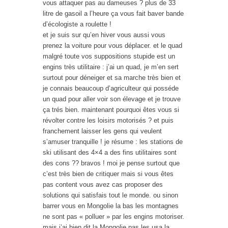
vous attaquer pas au dameuses ? plus de 33
litre de gasoil a l’heure ça vous fait baver bande
d’écologiste a roulette !
et je suis sur qu’en hiver vous aussi vous
prenez la voiture pour vous déplacer. et le quad
malgré toute vos suppositions stupide est un
engins très utilitaire : j’ai un quad, je m’en sert
surtout pour déneiger et sa marche très bien et
je connais beaucoup d’agriculteur qui posséde
un quad pour aller voir son élevage et je trouve
ça trés bien. maintenant pourquoi êtes vous si
révolter contre les loisirs motorisés ? et puis
franchement laisser les gens qui veulent
s’amuser tranquille ! je résume : les stations de
ski utilisant des 4×4 a des fins utilitaires sont
des cons ?? bravos ! moi je pense surtout que
c’est très bien de critiquer mais si vous êtes
pas content vous avez cas proposer des
solutions qui satisfais tout le monde. ou sinon
barrer vous en Mongolie la bas les montagnes
ne sont pas « polluer » par les engins motoriser.
mais j’ai bien dit la Mongolie pas les usa la