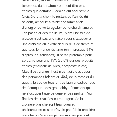
reflechisser, et ces mêmes soit disant
terroristes de la nature sont peut être plus
écolos que certains « écolos qui accusent la
Croisiére Blanche » le restant de l’année (tri
selectif, ampoule a faible consommation
d’energie, co-voiturage,lampe torche dinamo et
j’en passe et des meilleurs).Alors une fois de
plus,ce n’est pas une raison pour s’attaquer a
une croisiére qui existe depuis plus de trente et
que tous le monde réclame (enfin presque 94%
d’aprés les sondages). Il serait préférable pour
se battre pour une TVA à 5.5% sur des produits
écolos (chargeur de piles, composteur, etc).
Mais il est vrai qu ‘il est plus facile d’accuser
des personnes faisant du 4X4, de la moto et du
quad a la vue de tous et trés bien encadrée, que
de s’attaquer a des gros lobbys financiers qui
ne s’occupent que de générer des profits. Pour
finir les deux vallées ou est organisée la
croisiére blanche sont trés jolies et
chaleureuses et si je n’avais pas fait la croisiére
blanche je n’y aurais jamais mis les pieds et