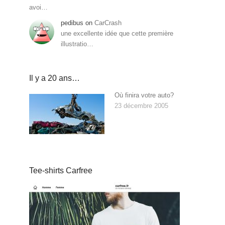
avoi…
pedibus
on
CarCrash
une excellente idée que cette première
illustratio…
Il y a 20 ans…
Où finira votre auto?
23 décembre 2005
Tee-shirts Carfree