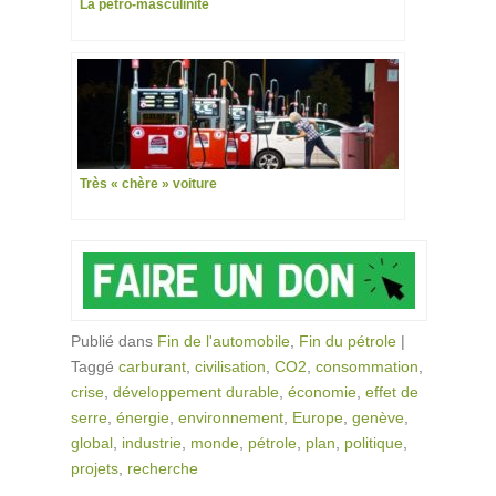
La pétro-masculinité
Très « chère » voiture
Publié dans
Fin de l'automobile
,
Fin du pétrole
|
Taggé
carburant
,
civilisation
,
CO2
,
consommation
,
crise
,
développement durable
,
économie
,
effet de
serre
,
énergie
,
environnement
,
Europe
,
genève
,
global
,
industrie
,
monde
,
pétrole
,
plan
,
politique
,
projets
,
recherche