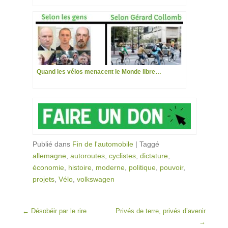
Quand les vélos menacent le Monde libre…
Publié dans
Fin de l'automobile
|
Taggé
allemagne
,
autoroutes
,
cyclistes
,
dictature
,
économie
,
histoire
,
moderne
,
politique
,
pouvoir
,
projets
,
Vélo
,
volkswagen
Post navigation
←
Désobéir par le rire
Privés de terre, privés d’avenir
→