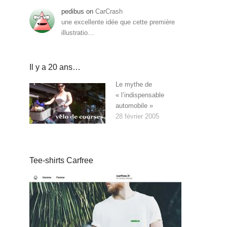
pedibus
on
CarCrash
une excellente idée que cette première
illustratio…
Il y a 20 ans…
Le mythe de
« l’indispensable
automobile »
28 février 2005
Tee-shirts Carfree